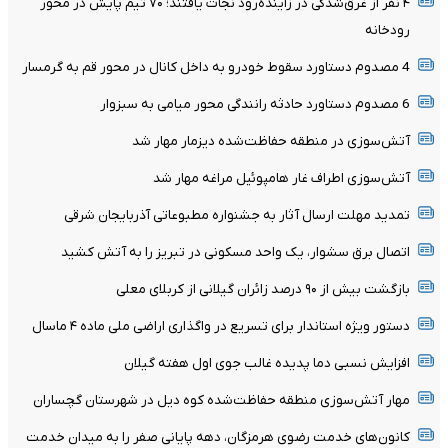
۴ نفر از غرق‌شدگی در زاینده‌رود نجات یافتند؛ ۷۰ تیم پایش در محور
رودخانه
4 مصدوم دستاورد سقوط خودرو به داخل کانال در محور قم به گرمسار
6 مصدوم دستاورد حادثه رانندگی محور میامی به سبزوار
آتش‌سوزی در منطقه حفاظت‌شده دیزمار مهار شد
آتش‌سوزی اطراف غار هامپوئیل مراغه مهار شد
تمدید مهلت ارسال آثار به جشنواره مطبوعاتی آذربایجان شرقی
اتصال برق سشوار، یک واحد مسکونی در تبریز را به آتش کشید
بازگشت بیش از ۹۰ درصد زائران گیلانی از کربلای معلی
دستور ویژه استاندار برای تسریع در واگذاری اراضی ملی ماده ۴ ماسال
افزایش نسبی دما پدیده غالب جوی اول هفته گیلان
مهار آتش‌سوزی منطقه حفاظت‌شده کوه دیل در شهرستان گچساران
کانون‌های خدمت رضوی هرمزگان، دهه پایانی صفر را به میدان خدمت