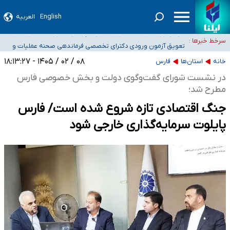
۴۰ تا ۵۰ روز گرمای نسبی در پیش داریم/ دمای تهران به ۳۸ درجه می‌رسد
English
العربیه
موضع وزارت بهداشت درباره ظرفیت پزشکی کنکور ۱۴۰۵: خواستار اصلاح ظرفیت‌ها
سرخط خبرها :
هستیم، اما هنوز پاسخ مشخصی نگرفته‌ایم
تعویق آزمون ورودی دکترای تخصصی فرماندهی صحنه عملیات و
خبرنگاران راویان حقیقت با دغدغه نان، مسکن و بیمه
دکترای تخصصی جغرافیای نظامی دافوس آجا
۰۸ / ۰۲ / ۱۴۰۵ - ۱۸:۱۳:۲۷
خانه
استان‌ها
فارس
آخرین وضعیت شیوع عفونت‌های تنفسی در کشور/ خوزستان و کرمان بالاتر از
در نشست شورای گفت‌وگوی دولت و بخش خصوصی فارس
آستانه هشدار
مطرح شد؛
جنگ اقتصادی تازه شروع شده است/ فارس
پایلوت سرمایه‌گذاری خارجی شود