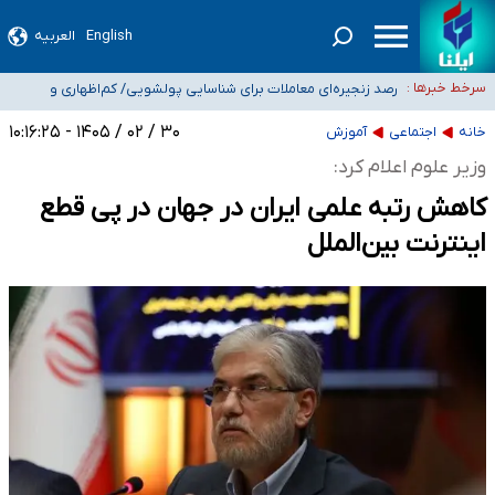
English
العربیه
شیب آسیب‌های اجتماعی در کشور افزایشی است
رصد زنجیره‌ای معاملات برای شناسایی پولشویی/ کم‌اظهاری و
سرخط خبرها :
بیش‌اظهاری زیر ذره‌بین مالیاتی
«حسین آقایاری» تراستی ابربدهکار کیست؟/ غارت پول نفت کشور با
پاسپورت ایرانی- افغانستانی
آسیب‌های جنگ، صدور گواهینامه موتورسواری زنان را به تأخیر انداخت
۳۰ / ۰۲ / ۱۴۰۵ - ۱۰:۱۶:۲۵
خانه
اجتماعی
آموزش
درخواست جلسه نمایندگان با رئیس‌جمهور برای تصمیم‌گیری درباره حذف شرکت‌های
وزیر علوم اعلام کرد:
پیمانکاری/ مصوبه دولت انتظار مجلس و نیروهای شرکتی را تأمین نکرد
کاهش رتبه علمی ایران در جهان در پی قطع
اینترنت بین‌الملل