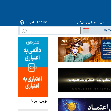
English
العربیه
وت
بازار
تلویزیون بازرگانی
نوین ایرانا