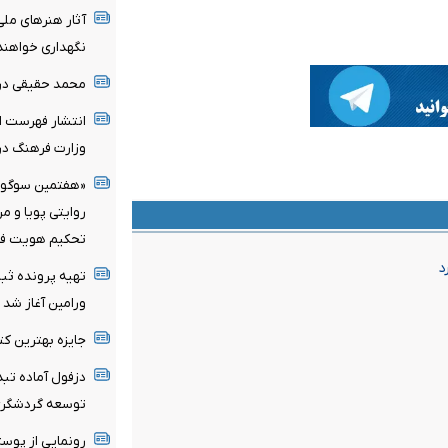
آثار هنرهای ملی
نگهداری خواهند
محمد حقیقی د
انتشار فهرست اع
وزارت فرهنگ در 
«هفتمین سوگواره
روایتی پویا و م
تحکیم هویت فر
د
تهیه پرونده ثب
ورامین آغاز شد
جایزه بهترین کت
توسعه گردشگر
رونمایی از پوس