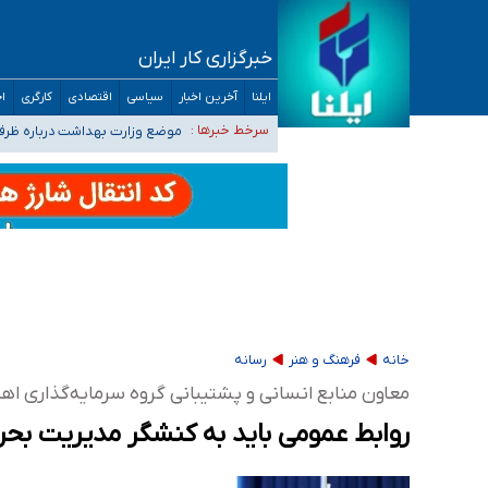
خبرگزاری کار ایران
۴۰ تا ۵۰ روز گرمای نسبی در پیش داریم/ دمای تهران به ۳۸ درجه می‌رسد
ایلنا
آخرین اخبار
سیاسی
اقتصادی
کارگری
اج
موضع وزارت بهداشت درباره ظرفیت پزشکی کنکور ۱۴۰۵: خواستار اصلاح ظرفیت‌ها
سرخط خبرها :
تعویق آزمون ورودی دکترای تخ
خبرنگاران راویان حقیقت با دغدغه نان، مسکن و
آخرین وضعیت شیوع عفونت‌های تنفسی در کشور/ 
خانه
فرهنگ و هنر
رسانه
معاون منابع انسانی و پشتیبانی گروه سرمایه‌گذاری اه
روابط عمومی باید به کنشگر مدیریت بحر