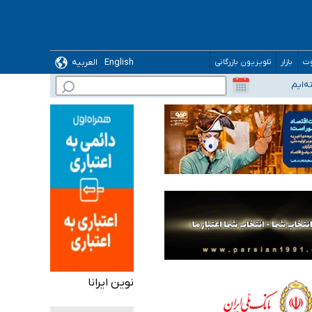
English
العربیه
وت
بازار
تلویزیون بازرگانی
نوین ایرانا