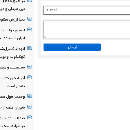
در هیچ مقطع از 
بین میدان و دی
دنیا ارزش مقاوم
اعضای دولت با ت
ایران ایستاده‌اند
ارسال
انهدام کنترل‌شد
کهگیلویه و بویر
شخصیت و عظمت 
آذربایجان کتاب 
تمدن است
وحدت حول محور 
شورای عتف از ح
صداقت دولت و ا
در شزایط سخت سر