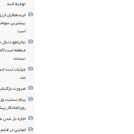
توجیه کنند
ابربدهکاران ارز
است
نتانیاهو دنبال
منطقه است/آماد
نیستند
شد
ضرورت بازگشایی
پیام تسلیت وزی
روزنامه‌نگار پ
اجازه باز شدن م
اصابتی در قشم و ب