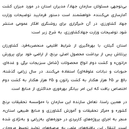
بی‌توجهی مسئولان سازمان جهاد/ مدیران استان در مورد میزان کشت
آمارسازی می‌کنند»، خواهشمند است دستور فرمایید توضیحات وزارت
جهاد کشاورزی، در آن خبرگزاری برای روشنگری افکار عمومی منتشر
شود. توضیحات وزارت جهادکشاورزی، به شرح زیر است:
استان گیلان، با بهره‌گیری از شرایط اقلیمی منحصر‌به‌فرد، کشاورزان
پرتلاش پس از برداشت محصول اصلی برنج، از اراضی خود برای پرورش
«راتون» و کشت دوم انواع محصولات (شامل سبزیجات برگی و غده‌ای،
حبوبات و نباتات علوفه‌ای) استفاده می‌کنند. در سال زراعی گذشته،
بالغ بر ۶۵ هزار هکتار به کشت راتون و ۲۵ هزار هکتار به کشت دوم
اختصاص یافت که این امر بیانگر بهره‌وری حداکثری از منابع است.
در همین راستا، تعامل سازنده این سازمان با «مؤسسه تحقیقات برنج
کشور» و «مرکز تحقیقات و آموزش کشاورزی و منابع طبیعی استان»،
منجر به اجرای پروژه‌های کاربردی در حوزه‌های به‌زراعی و به‌نژادی شده
است. انتقال این یافته‌های علمی به عرصه‌های تولید توسط مروجان،