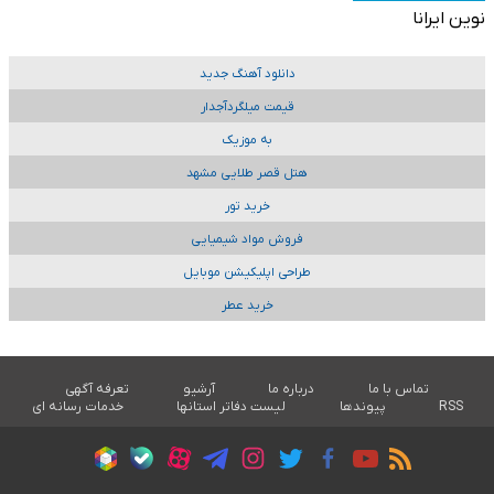
نوین ایرانا
دانلود آهنگ جدید
قیمت میلگردآجدار
به موزیک
هتل قصر طلایی مشهد
خرید تور
فروش مواد شیمیایی
طراحی اپلیکیشن موبایل
خرید عطر
تماس با ما
درباره ما
آرشیو
تعرفه آگهی
RSS
پیوندها
لیست دفاتر استانها
خدمات رسانه ای