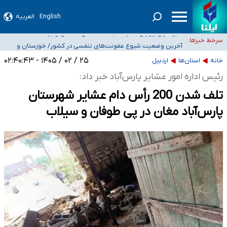
تعویق آزمون ورودی دکترای تخصصی فرماندهی صحنه عملیات و دکترای تخصصی
English
العربیه
جغرافیای نظامی دافوس آجا
خبرنگاران راویان حقیقت با دغدغه نان، مسکن و بیمه
سرخط خبرها :
آخرین وضعیت شیوع عفونت‌های تنفسی در کشور/ خوزستان و
کرمان بالاتر از آستانه هشدار
هیچ پرستاری بازداشت یا اخراج نشده است/ از رئیس جمهور خواستیم ورود کند
۲۵ / ۰۲ / ۱۴۰۵ - ۰۲:۴۰:۴۳
خانه
استان‌ها
اردبیل
ثبت‌نام بخش عمده دانش‌آموزان مدارس ایرانی امارات در کشور/ درباره محصلان
رئیس اداره امور عشایر پارس‌آباد خبر داد:
باقی‌مانده در دبی متناسب با شرایط جدید تصمیم‌گیری می‌شود
تلف شدن 200 رأس دام عشایر شهرستان
پارس‌آباد مغان در پی طوفان و سیلاب