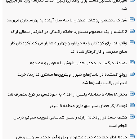
شهرداری مشکین‌دشت برای واگذاری زمین احداث مدرسه وارد فاز اجرایی
شد
شهرک تخصصی پوشاک اصفهان تا سه سال آینده به بهره‌برداری می‌رسد
2 کشته و یک مصدوم دستاورد حادثه رانندگی در کنارگذر شمالی اراک
وقتی فقر پای کودکان را به خیابان و چهارراه ها باز می کند/کودکان کار
میان مدرسه و کار گرفتار شده اند
تصادف مرگ‌بار در محور اهواز–شوش با ۸ فوتی و مصدوم
رونقِ گمشده در پاساژهای شیراز؛ ویترین‌ها مشتری ندارند/ خرید
اینترنتی رقیب پاساژها شد
دختر ۱۸ ساله با مداخله پلیس از اقدام به خودکشی در کرج منصرف شد
فوت کارگر فضای سبز شهرداری منطقه 6 تبریز
کشف جسد در رودخانه ازارک رامسر؛ شناسایی هویت متوفی درحال
انجام است
خروج قطار خط دوم مترو مشهد از ریل و آغاز مجدد سرویس‌دهی