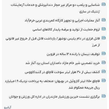
شناسایی و پلمب دو مرکز غیر مجاز دندانپزشکی و خدمات آزمایشات
ژنتیک در ساری
آغاز عملیات اجرایی و تجهیز کارگاه کمربندی غربی خرم‌آباد
لزوم حمایت از تولید و عرضه پایدار کالاهای اساسی
قاتل فراری در دام پلیس نوشهر/ بازداشت قاتل قبل از خروج غیر قانونی
از مرز
توقیف نیسان با راننده ۱۲ ساله در قزوین
خرید تضمینی شیر خام مازاد دامداران استان یزد آغاز شد
کشف بیش از ۳۰ هزار لیتر سوخت قاچاق در گنبدکاووس
قاچاق ۸۵۰ لیتر گازوئیل در بهبهان؛ متخلف به پرداخت نزدیک ۱.۹ میلیارد
ریال جریمه محکوم شد
برگزاری نشست خیرین ورزشیار مازندران در اداره کل ورزش و جوانان
آرشیو