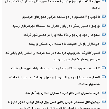
مهار حادثه آتش‌سوزی در برج سعیدیه شهرستان همدان / یک نفر جان
باخت
۵ فوتی و ۴ مصدوم در دو سانحه مرگبار محورهای خرمشهر
ورودی «مسیر زندگی» در بلوار چمران به ایستگاه بهره‌برداری رسید
سقوط از کوه جان جوان ۲۵ ساله‌ای را در خمینی‌شهر گرفت
خبرنگاران راویان حقیقت با دغدغه نان، مسکن و بیمه
اعتبار کالابرگ الکترونیکی مردادماه در سه مرحله بر اساس رقم پایانی کد
ملی سرپرستان خانوار شارژ می‌شود
2 کشته دستاورد حادثه رانندگی در سراب عباس‌آباد شهرستان شازند
انفجار سیلندر گاز در پی آتش‌سوزی منزل دو طبقه در شیراز / حادثه
مصدوم نداشت
خرید تضمینی شیر خام مازاد دامداران استان یزد آغاز شد
پیگیری‌های مستمر پلیس راهور البرز برای ارتقای ایمنی محور مترو تا
ورودی محمدشهر/ اجرای ۱۳ اقدام ترافیکی در دو سال گذشته