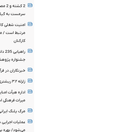
2 کشت
سرمست به گیلا
امنیت شغلی کار
مرتبط است / مو
کارکنان
راهی
جشنواره پژوهش
خبرنگاران در فر
زلزله ۳.۲ ریشتری زاهدشهر فارس را لرزاند
اداره هیأت امنا
میراث فرهنگی 
مرگ پلنگ ایرانی 
عملیات اجرایی د
می‌شود/ بهره بر