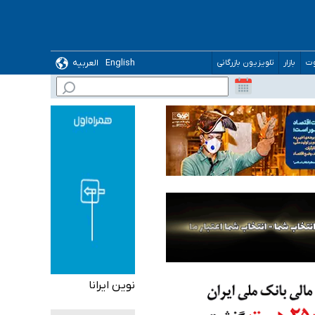
English
العربیه
وت
بازار
تلویزیون بازرگانی
 می‌شود
نوین ایرانا