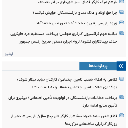
بازهم مرگ کارگر فضای سبز شهرداری بر اثر تصادف
چرا حق اولاد و عائله‌مندیِ بازنشستگان افزایش نیافت؟
ورود بازرسی به پرونده حادثه معدن مس محمدآباد
بیانیه مهم فراکسیون کارگری مجلس: پرداخت مستقیم مزد جایگزین
حذف پیمانکاران نشود/ لزوم اجرای دستور صریح رئیس جمهور
آرشیو
پربازدیدها
نگاهی به ادغام شعب تامین اجتماعی/ کارکنان نباید بیکار شوند/
«واگذاری املاک تامین اجتماعی» شفاف و به قیمت باشد
پرداخت مطالبات بازنشستگان در اولویت تأمین اجتماعی/ پیگیری برای
تأمین منابع ادامه دارد
قطع شدن بیمه حدود ۵۰۰ هزار کارگر طی پنج سال/ بازرسی‌ها دمار از
روزگار کارگران ساختمانی درآورده!