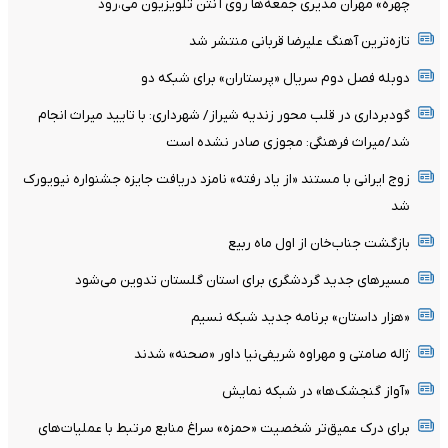
چهره» مهران مدیری جمعه‌ها روی آنتن تلویزیون می‌،رود
تازه‌ترین آهنگ علیرضا قربانی منتشر شد
دوبله فصل دوم سریال «پرستاران» برای شبکه دو
گودبرداری در قلب محور زندیه شیراز/ شهرداری: با تایید میراث انجام
شد/میراث فرهنگی: مجوزی صادر نشده است
زوج ایرانی با مستند «از یاد رفته» نامزد دریافت جایزه جشنواره نیویورک
شد
بازگشت جناب‌خان از اول ماه ربیع
مسیرهای جدید گردشگری برای استان گلستان تدوین می‌شود
«هزار داستان» برنامه جدید شبکه نسیم
ژاله صامتی و مهراوه شریفی‌نیا داور «صحنه» شدند
«آواز گنجشک‌ها» در شبکه نمایش
برای درک عمیق‌تر شخصیت «حمزه» سراغ منابع مرتبط با عملیات‌های