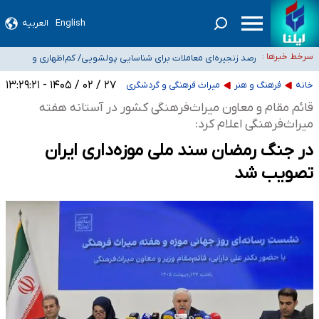
English
العربیه
شیب آسیب‌های اجتماعی در کشور افزایشی است
رصد زنجیره‌ای معاملات برای شناسایی پولشویی/ کم‌اظهاری و
سرخط خبرها :
بیش‌اظهاری زیر ذره‌بین مالیاتی
«حسین آقایاری» تراستی ابربدهکار کیست؟/ غارت پول نفت کشور با
۲۷ / ۰۲ / ۱۴۰۵ - ۱۳:۲۹:۲۱
پاسپورت ایرانی- افغانستانی
آسیب‌های جنگ، صدور گواهینامه موتورسواری زنان را به تأخیر انداخت
خانه
فرهنگ و هنر
میراث فرهنگی و گردشگری
درخواست جلسه نمایندگان با رئیس‌جمهور برای تصمیم‌گیری درباره حذف شرکت‌های
قائم مقام و معاون میراث‌فرهنگی کشور در آستانه هفته
پیمانکاری/ مصوبه دولت انتظار مجلس و نیروهای شرکتی را تأمین نکرد
میراث‌فرهنگی اعلام کرد:
در جنگ رمضان سند ملی موزه‌داری ایران
تصویب شد