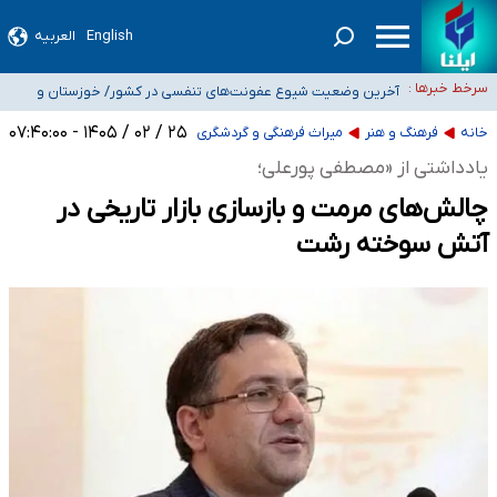
English
العربیه
۴۰ تا ۵۰ روز گرمای نسبی در پیش داریم/ دمای تهران به ۳۸ درجه می‌رسد
موضع وزارت بهداشت درباره ظرفیت پزشکی کنکور ۱۴۰۵: خواستار
سرخط خبرها :
اصلاح ظرفیت‌ها هستیم، اما هنوز پاسخ مشخصی نگرفته‌ایم
تعویق آزمون ورودی دکترای تخصصی فرماندهی صحنه عملیات و
۲۵ / ۰۲ / ۱۴۰۵ - ۰۷:۴۰:۰۰
خبرنگاران راویان حقیقت با دغدغه نان، مسکن و بیمه
دکترای تخصصی جغرافیای نظامی دافوس آجا
خانه
فرهنگ و هنر
میراث فرهنگی و گردشگری
آخرین وضعیت شیوع عفونت‌های تنفسی در کشور/ خوزستان و کرمان بالاتر از
یادداشتی از «مصطفی پورعلی؛
آستانه هشدار
چالش‌های مرمت و بازسازی بازار تاریخی در
آتش سوخته رشت