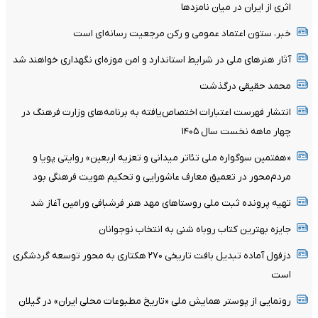
اثری از ایران در میان نامزدها
خبر، ستون اعتماد عمومی و رکن مرجعیت رسانه‌ای است
آثار هنرهای ملی در شرایط استاندارد و امن موزه‌ای نگهداری خواهند شد
محمد حقیقی درگذشت
انتشار فهرست اعتبارات اختصاص‌یافته به برنامه‌های وزارت فرهنگ در
چهار ماهه نخست سال ۱۴۰۵
«هفتمین سوگواره ملی تئاتر میدانی و تعزیه اربعین» روایتی پویا و
مردم‌محور در تعمیق معارف عاشورایی و تحکیم هویت فرهنگی بود
تهیه پرونده ثبت ملی روستاهای مهد هنر فرشبافی ورامین آغاز شد
جایزه بهترین کتاب روباه شنی به انتخاب نوجوانان
دزفول آماده تبدیل بافت تاریخی ۲۷۰ هکتاری به محور توسعه گردشگری
است
رونمایی از پوستر همایش ملی «تاریخ مطبوعات محلی ایران» در گیلان