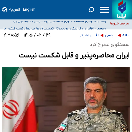
English
العربیه
شیب آسیب‌های اجتماعی در کشور افزایشی است
رصد زنجیره‌ای معاملات برای شناسایی پولشویی/ کم‌اظهاری و
سرخط خبرها :
بیش‌اظهاری زیر ذره‌بین مالیاتی
«حسین آقایاری» تراستی ابربدهکار کیست؟/ غارت پول نفت کشور با
پاسپورت ایرانی- افغانستانی
آسیب‌های جنگ، صدور گواهینامه موتورسواری زنان را به تأخیر انداخت
۲۹ / ۰۲ / ۱۴۰۵ - ۱۴:۳۸:۵۶
خانه
سیاسی
دفاعی امنیتی
درخواست جلسه نمایندگان با رئیس‌جمهور برای تصمیم‌گیری درباره حذف شرکت‌های
سخنگوی مطرح کرد؛
پیمانکاری/ مصوبه دولت انتظار مجلس و نیروهای شرکتی را تأمین نکرد
ایران محاصره‌پذیر و قابل شکست نیست