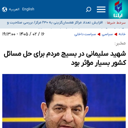
English
العربیه
ضرورت آموزش حریم خصوصی در فضای آنلاین در مدارس/ هزینه‌های سنگین
اجتماعی انتشار تصاویر خصوصی برای قربانیان/ سوءاستفاده مجرمان از ترس
افزایش تعداد مراکز همسان‌گزینی به ۲۳۰ مرکز/ بررسی صلاحیت و
سرخط خبرها :
رسوایی
نظارت‌ها به سازمان تبلیغات واگذار شده است
۴۰ تا ۵۰ روز گرمای نسبی در پیش داریم/ دمای تهران به ۳۸ درجه
می‌رسد
موضع وزارت بهداشت درباره ظرفیت پزشکی کنکور ۱۴۰۵: خواستار اصلاح ظرفیت‌ها
۱۶ / ۰۲ / ۱۴۰۵ - ۱۹:۱۳:۰۰
خانه
سیاسی
سیاست داخلی
هستیم، اما هنوز پاسخ مشخصی نگرفته‌ایم
تعویق آزمون ورودی دکترای تخصصی فرماندهی صحنه عملیات و دکترای تخصصی
مخبر:
جغرافیای نظامی دافوس آجا
شهید سلیمانی در بسیج مردم برای حل مسائل
کشور بسیار مؤثر بود