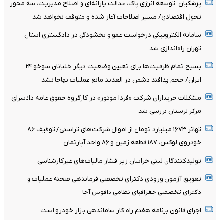
پزشکیان: توسعه انرژی پاک، عدالت یارانه‌ای و اصلاح مدیریت، سه محور
تحول اقتصادی/ مسیر اصلاحات آغاز شده و متوقف نخواهد شد
سامانه الکترونیکی درخواست عفو و بخشودگی در دادگستری استان
تهران راه‌اندازی شد
بسیج تمام ظرفیت‌ها برای تعیین وضعیت دیگر خلبانان سوخو ۲۴
ایران/ حجم پدافند دشمن در العدید مانع عملیات نهاجا نشد
مشکلات خریداران شرکت «فردا موتور» در کارگروه حقوق عامه دادسرای
مرکز لرستان بررسی شد
تهاتر ۱۶۷۳ میلیارد تومان از اموال شرکت‌های تراستی/ توقیف ۸۶
خودروی لوکس، ۱۸۷ قطعه زمین و ۸۶ واحد آپارتمان
تولیدکنندگان لبنی خراسان زیر فشار مالیات‌های غیرکارشناسی
تعویق آزمون ورودی دکترای تخصصی فرماندهی صحنه عملیات و
دکترای تخصصی جغرافیای نظامی دافوس آجا
اجرای قانون برنامه هفتم راه کار ساماندهی بازار خودرو است