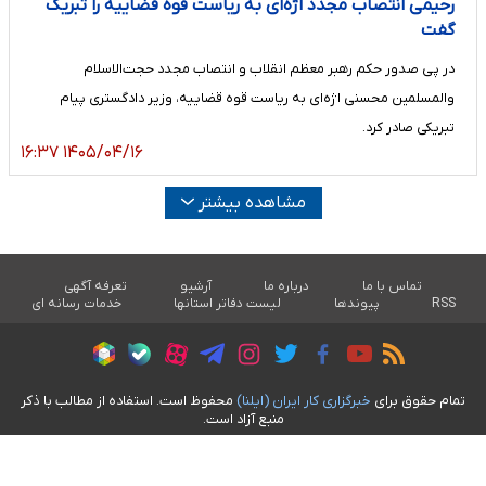
رحیمی انتصاب مجدد اژه‌ای به ریاست قوه قضاییه را تبریک
گفت
در پی صدور حکم رهبر معظم انقلاب و انتصاب مجدد حجت‌الاسلام
والمسلمین محسنی اژه‌ای به ریاست قوه قضاییه، وزیر دادگستری پیام
تبریکی صادر کرد.
۱۴۰۵/۰۴/۱۶ ۱۶:۳۷
مشاهده بیشتر
تماس با ما
درباره ما
آرشیو
تعرفه آگهی
RSS
پیوندها
لیست دفاتر استانها
خدمات رسانه ای
تمام حقوق برای
خبرگزاری کار ايران (ايلنا)
محفوظ است. استفاده از مطالب با ذکر
منبع آزاد است.
طراحی سایت خبری آسام