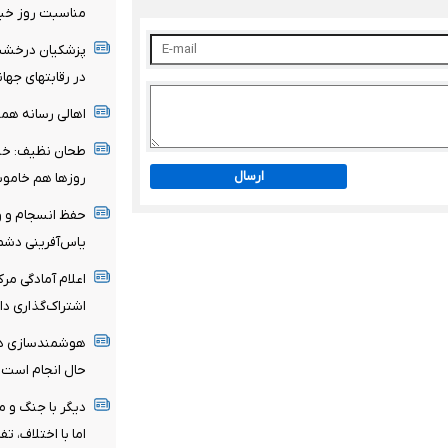
مناسبت روز خبر
پزشکیان درخشش
در رقابتهای جها
اهالی رسانه هموا
طحان نظیف: خب
ارسال
روزها هم خامو
حفظ انسجام و وح
یاس‌آفرینی دش
اعلام آمادگی مرک
اشتراک‌گذاری دا
هوشمندسازی در 
حال انجام است
دیگر با جنگ و 
اما با اختلاف، ت