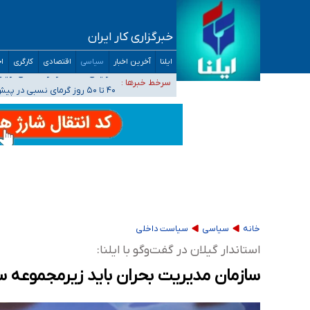
خبرگزاری کار ایران
ضرورت آموزش حریم خصوصی در فضای آنلاین در 
ایلنا
آخرین اخبار
سیاسی
اقتصادی
کارگری
اج
مجرمان از ترس رسوایی
افزایش تعداد مراکز همسان‌گزینی به ۲۳۰ مرکز/ بررسی صلاحیت و نظارت‌ها به سازمان تبلیغات واگذار شده است
سرخط خبرها :
۴۰ تا ۵۰ روز گرمای نسبی در پیش داریم/ دمای تهران به ۳۸ درجه می‌رسد
موضع وزارت بهداشت درباره ظرفیت پزشکی کنکور ۱۴۰۵: خواستار اصلاح ظرفیت‌ها هستیم، اما هنوز پاسخ مشخصی نگرفت
تعویق آزمون ورودی دکترای تخصصی فرماندهی 
خانه
سیاسی
سیاست داخلی
استاندار گیلان در گفت‌وگو با ایلنا:
سازمان مدیریت بحران باید زیرمجموعه سا