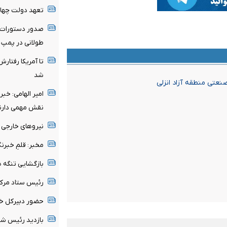
تعهد دولت چهار
صدور دستورات 
طولانی در پمپ ب
تا آمریکا رفتار
شد
عتی منطقه آزاد انزلی
امیر الهامی: خبر
نقش مهمی دارن
نیرو‌های خارجی 
مخبر: قلمِ خبرنگ
بازگشایی تنگه 
رئیس ستاد مرک
حضور دبیرکل خان
بازدید رئیس شور