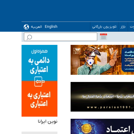
ده
English
العربیه
وت
بازار
تلویزیون بازرگانی
نوین ایرانا