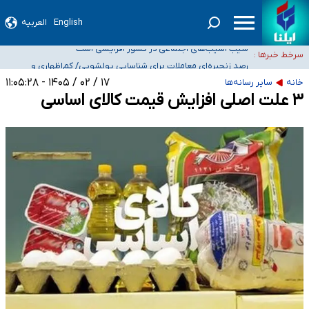
English
العربیه
۵۰ ایستگاه هواشناسی در جنگ دچار آسیب‌های جدی شدند/ تخریب کامل دو رادار در
بوشهر و اهواز
شیب آسیب‌های اجتماعی در کشور افزایشی است
سرخط خبرها :
رصد زنجیره‌ای معاملات برای شناسایی پولشویی/ کم‌اظهاری و
بیش‌اظهاری زیر ذره‌بین مالیاتی
«حسین آقایاری» تراستی ابربدهکار کیست؟/ غارت پول نفت کشور با پاسپورت
۱۷ / ۰۲ / ۱۴۰۵ - ۱۱:۰۵:۲۸
خانه
سایر رسانه‌ها
ایرانی- افغانستانی
آسیب‌های جنگ، صدور گواهینامه موتورسواری زنان را به تأخیر انداخت
۳ علت اصلی افزایش قیمت کالای اساسی