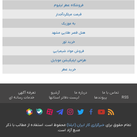
فروشگاه عطر لیلیوم
قیمت میلگردآجدار
به موزیک
هتل قصر طلایی مشهد
خرید تور
فروش مواد شیمیایی
طراحی اپلیکیشن موبایل
خرید عطر
تماس با ما
درباره ما
آرشیو
تعرفه آگهی
RSS
پیوندها
لیست دفاتر استانها
خدمات رسانه ای
تمام حقوق برای
خبرگزاری کار ايران (ايلنا)
محفوظ است. استفاده از مطالب با ذکر
منبع آزاد است.