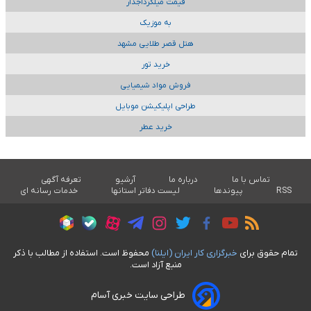
قیمت میلگردآجدار
به موزیک
هتل قصر طلایی مشهد
خرید تور
فروش مواد شیمیایی
طراحی اپلیکیشن موبایل
خرید عطر
تماس با ما
درباره ما
آرشیو
تعرفه آگهی
RSS
پیوندها
لیست دفاتر استانها
خدمات رسانه ای
تمام حقوق برای
خبرگزاری کار ايران (ايلنا)
محفوظ است. استفاده از مطالب با ذکر
منبع آزاد است.
طراحی سایت خبری آسام