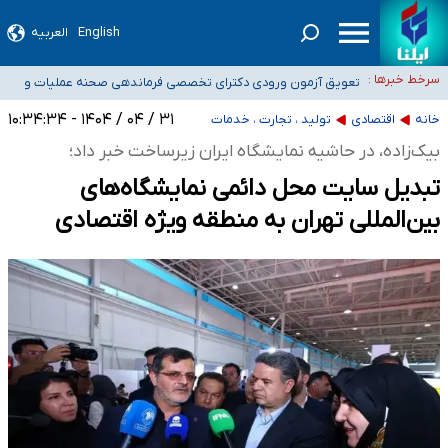
۴۰ تا ۵۰ روز گرمای نسبی در پیش داریم/ دمای تهران به ۳۸ درجه می‌رسد
English
العربیه
موضع وزارت بهداشت درباره ظرفیت پزشکی کنکور ۱۴۰۵: خواستار اصلاح ظرفیت‌ها
سرخط خبرها :
هستیم، اما هنوز پاسخ مشخصی نگرفته‌ایم
تعویق آزمون ورودی دکترای تخصصی فرماندهی صحنه عملیات و
خبرنگاران راویان حقیقت با دغدغه نان، مسکن و بیمه
دکترای تخصصی جغرافیای نظامی دافوس آجا
۳۱ / ۰۴ / ۱۴۰۴ - ۱۰:۳۴:۳۴
خانه
اقتصادی
تولید ، تجارت ، خدمات
آخرین وضعیت شیوع عفونت‌های تنفسی در کشور/ خوزستان و کرمان بالاتر از
بیک‌زاده، در حاشیه نمایشگاه ایران زیرساخت خبر داد؛
آستانه هشدار
تبدیل سایت محل دائمی نمایشگاه‌های
بین‌المللی تهران به منطقه ویژه اقتصادی