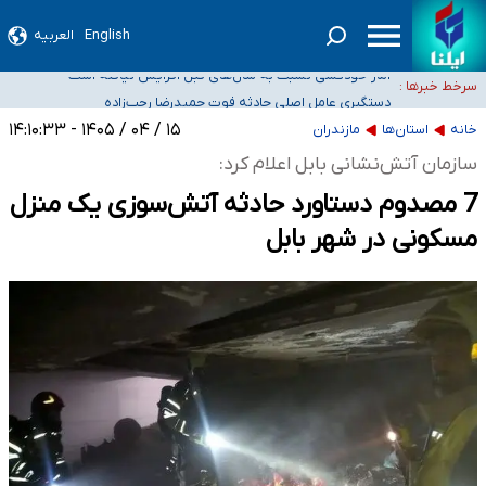
English
العربیه
سیدحسن خمینی عزادار شد
آمار خودکشی نسبت به سال‌های قبل افزایش نیافته است
سرخط خبرها :
دستگیری عامل اصلی حادثه فوت حمیدرضا رجب‌زاده
نباید تفسیرهای سلیقه‌ای از مواضع رسمی کشور ارائه شود
۱۵ / ۰۴ / ۱۴۰۵ - ۱۴:۱۰:۳۳
خانه
استان‌ها
مازندران
«زیرمیزی» برای داوطلبان پزشکی سراب است/ دریافت‌های غیرمتعارف در شأن پزشکی
سازمان آتش‌نشانی بابل اعلام کرد:
و کشورمان نیست/ نظام سلامت جلوی این رویه را بگیرد
7 مصدوم دستاورد حادثه آتش‌سوزی یک منزل
مسکونی در شهر بابل