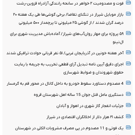
فوت و مصدومیت ۲ خواهر در سانحه رانندگی آزادراه قزوین-رشت
بازار موبایل شیراز در تنگنای تقاضا/ برخی گوشی‌ها طی یک هفته ۲۰
درصد گران شدند / از گوشی ۲۵ میلیونی تا پرچمدار ۵۰۰ میلیونی
۵۹ پروژه برای مهار روان‌آب‌های شیراز/ آماده‌باش مدیریت شهری برای
ال‌نینو
آخر هفته خونین در آذربایجان غربی/ ۵۱ نفر قربانی حوادث ترافیکی شدند
اجرای دقیق آیین نامه تبدیل آرای قطعی تخریب به جریمه با رعایت
حقوق شهروندان و ضوابط شهرسازی
4 مصدوم دستاورد سقوط خودرو به داخل کانال در محور قم به گرمسار
دستگیری عامل قتل جوان 15 ساله اهل شهرستان قروه
جزئیات انفجار گاز شهری در اهواز و آبادان
کشف ۲۱ هزار دلار از اخلالگران اقتصادی در شیراز
یک فوتی و 11 مصدوم در پی مصرف مشروبات الکلی در شهرستان