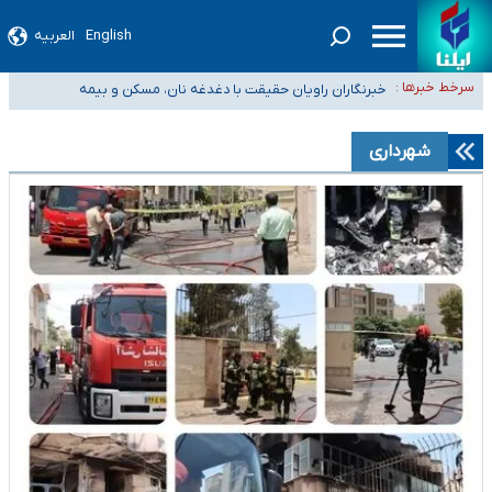
English
العربیه
تعویق آزمون ورودی دکترای تخصصی فرماندهی صحنه عملیات و دکترای
سرخط خبرها :
تخصصی جغرافیای نظامی دافوس آجا
خبرنگاران راویان حقیقت با دغدغه نان، مسکن و بیمه
آخرین وضعیت شیوع عفونت‌های تنفسی در کشور/ خوزستان و کرمان بالاتر از
آستانه هشدار
هیچ پرستاری بازداشت یا اخراج نشده است/ از رئیس جمهور خواستیم ورود کند
شهرداری
ثبت‌نام بخش عمده دانش‌آموزان مدارس ایرانی امارات در کشور/ درباره محصلان
باقی‌مانده در دبی متناسب با شرایط جدید تصمیم‌گیری می‌شود