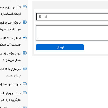
تأمین انرژی، نوس
ارتقاء استاندار
پروژه احیای گوز
مرحله اجرا می‌ش
آبفا و دانشگاه 
صنعت آب همکار
ارسال
دو پروژه برق‌رسا
مدار می‌شوند
بازسا
پایان رسید
جان‌باختن سارق
نجات چوپان لنج
مارگزیده را احیا 