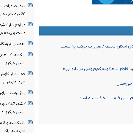
عبور صادرات است
28 درصدی تجارت خارجی در 4 ماهه نخست سال جاری
در اوج نیاز کشور
دست و پنجه می‌
تعطیلی فرودگاه شهدا
اندن امکان تخلف / ضرورت حرکت به سمت
از کشف کالاهای 
استان مرکزی
د قاطع با هرگونه کم‌فروشی در نانوایی‌ها
حمایت از کاوش 
شرق مازندران
 خوزستان
پلاژ توسکاسرای
افزایش قیمت اتخاذ نشده است
کشف 47 
استان مرکزی و 
یک 
شازند به اراک