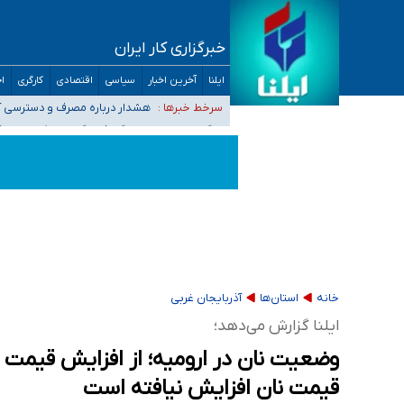
خبرگزاری کار ایران
ثبت‌نام بخش عمده دانش‌آموزان مدارس ایرانی ا
ایلنا
آخرین اخبار
سیاسی
اقتصادی
کارگری
اج
هشدار درباره مصرف و دسترسی آ
سرخط خبرها :
بازگشت اساتید دانشگاه فرهنگیا
۵۵۶ هزار نفر در صف وام ازدواج/ بانک سرمایه با وجود ۲۵۰ متقاضی، تاکنون هیچ فقره وامی پرداخت نکرده است
کسانی که خواهان ادامه جنگ هستند، برنامه خود را
خانه
استان‌ها
آذربایجان غربی
ایلنا گزارش می‌دهد؛
وضعیت نان در ارومیه؛ از افزایش قیمت
قیمت نان افزایش نیافته است