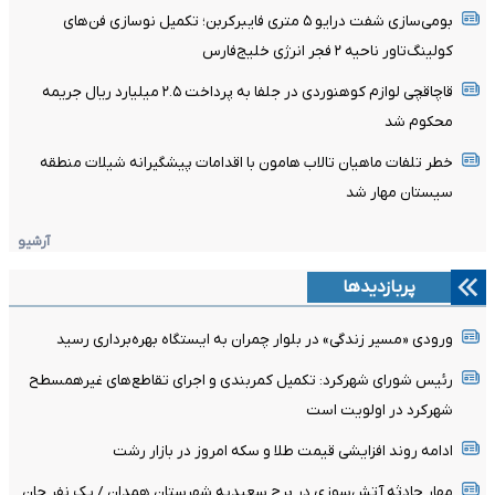
بومی‌سازی شفت درایو ۵ متری فایبرکربن؛ تکمیل نوسازی فن‌های
کولینگ‌تاور ناحیه ۲ فجر انرژی خلیج‌فارس
قاچاقچی لوازم کوهنوردی در جلفا به پرداخت ۲.۵ میلیارد ریال جریمه
محکوم شد
خطر تلفات ماهیان تالاب هامون با اقدامات پیشگیرانه شیلات منطقه
سیستان مهار شد
آرشیو
پربازدیدها
ورودی «مسیر زندگی» در بلوار چمران به ایستگاه بهره‌برداری رسید
رئیس شورای شهرکرد: تکمیل کمربندی و اجرای تقاطع‌های غیرهمسطح
شهرکرد در اولویت است
ادامه روند افزایشی قیمت طلا و سکه امروز در بازار رشت
مهار حادثه آتش‌سوزی در برج سعیدیه شهرستان همدان / یک نفر جان