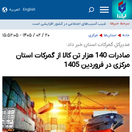
English
العربیه
۵۰ ایستگاه هواشناسی در جنگ دچار آسیب‌های جدی شدند/ تخریب کامل دو رادار در
بوشهر و اهواز
شیب آسیب‌های اجتماعی در کشور افزایشی است
سرخط خبرها :
رصد زنجیره‌ای معاملات برای شناسایی پولشویی/ کم‌اظهاری و
۲۰ / ۰۲ / ۱۴۰۵ - ۱۵:۵۲:۰۵
بیش‌اظهاری زیر ذره‌بین مالیاتی
«حسین آقایاری» تراستی ابربدهکار کیست؟/ غارت پول نفت کشور با پاسپورت
خانه
استان‌ها
مرکزی
ایرانی- افغانستانی
آسیب‌های جنگ، صدور گواهینامه موتورسواری زنان را به تأخیر انداخت
مدیرکل گمرکات استان خبر داد:
صادرات 140 هزار تن کالا از گمرکات استان
مرکزی در فروردین 1405