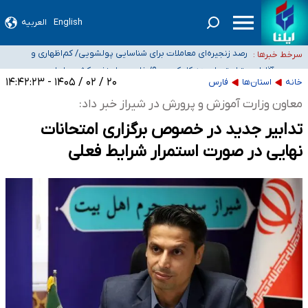
English
العربیه
شیب آسیب‌های اجتماعی در کشور افزایشی است
رصد زنجیره‌ای معاملات برای شناسایی پولشویی/ کم‌اظهاری و
سرخط خبرها :
بیش‌اظهاری زیر ذره‌بین مالیاتی
«حسین آقایاری» تراستی ابربدهکار کیست؟/ غارت پول نفت کشور با
پاسپورت ایرانی- افغانستانی
آسیب‌های جنگ، صدور گواهینامه موتورسواری زنان را به تأخیر انداخت
۲۰ / ۰۲ / ۱۴۰۵ - ۱۴:۴۲:۲۳
خانه
استان‌ها
فارس
درخواست جلسه نمایندگان با رئیس‌جمهور برای تصمیم‌گیری درباره حذف شرکت‌های
معاون وزارت آموزش‌ و پرورش در شیراز خبر داد:
پیمانکاری/ مصوبه دولت انتظار مجلس و نیروهای شرکتی را تأمین نکرد
تدابیر جدید در خصوص برگزاری امتحانات
نهایی در صورت استمرار شرایط فعلی