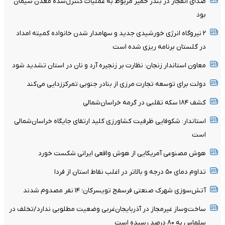
صدای انفجار در بندر خمیر مربوط به عملیات کنترل‌شده معدن سیمان
بود
۲ نیروگاه انرژی خورشیدی جدید و سهامدار شدن خانواده کمیته امداد
در گلستان برنامه ریزی شده است
معاون استاندار زنجان: نظارت بر زنجیره آرد و نان در استان تشدید شود
دولت برای توسعه تجارت مرزی از بنادر جنوبی تمرکززدایی می‌کند
کشف ۱۸۴ سکه تقلبی در گرمه خراسان‌شمالی
استاندار: شکوفایی ظرفیت‌ کشاورزی کلید ارتقای جایگاه خراسان‌شمالی
است
هوش مصنوعی آمریکایی از هوش واقعی ایرانی شکست خورد
تداوم دمای ۵۰ درجه و بالاتر در اغلب نقاط استان از فردا
آتش‌سوزی شهرک صنعتی فرسفج تویسرکان؛ ۱۴ نفر مصدوم شدند
ساخت‌وساز غیرمجاز در آذربایجان‌غربی وضعیت مطلوبی ندارد/تخلف در
سلماس به ۸۰ درصد رسیده است