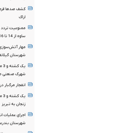
کشف صدها قرص ن
اراک
ممنوعیت تردد کا
ساوه از 14 تا 16 مرداد
مهار آتش‌سوزی 
شهرستان گیلان
شهرک صنعتی ص
انفجار مرگبار در جایگاه CNG شه
یک 
زنجان به تبریز
اجرای عملیات ان
شهرستان بندرع