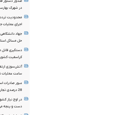
در شهرک بهارس
محدودیت تردد در
اجرای عملیات جا
جهاد دانشگاهی ک
حل مسائل استا
دستگیری قاتل 
کراسفیت کشور
آتش‌سوزی ارتف
ساعت عملیات نف
عبور صادرات است
28 درصدی تجارت خارجی در 4 ماهه نخست سال جاری
در اوج نیاز کشور
دست و پنجه می‌