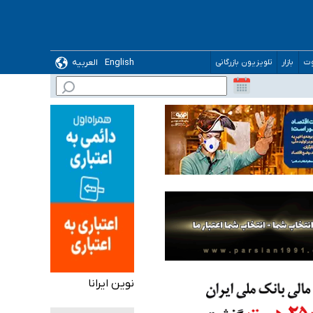
English
العربیه
وت
بازار
تلویزیون بازرگانی
 می‌شود
نوین ایرانا