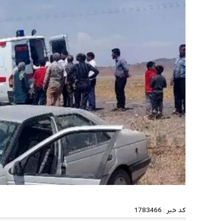
کد خبر :
1783466