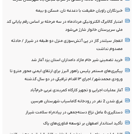
خبرنگاران راویان حقیقت با دغدغه نان، مسکن و بیمه
اعتبار کالابرگ الکترونیکی مردادماه در سه مرحله بر اساس رقم پایانی کد
ملی سرپرستان خانوار شارژ می‌شود
انفجار سیلندر گاز در پی آتش‌سوزی منزل دو طبقه در شیراز / حادثه
مصدوم نداشت
خرید تضمینی شیر خام مازاد دامداران استان یزد آغاز شد
پیگیری‌های مستمر پلیس راهور البرز برای ارتقای ایمنی محور مترو تا
ورودی محمدشهر/ اجرای ۱۳ اقدام ترافیکی در دو سال گذشته
آغاز عملیات اجرایی و تجهیز کارگاه کمربندی غربی خرم‌آباد
غرق شدن 2 نفر در رودخانه گاماسیاب شهرستان هرسین
دستگیری ۵ عامل نزاع دسته‌جمعی در پیاده‌راه سلامت شیراز
تأکید استاندار اصفهان بر توسعه فناوری‌های پاک