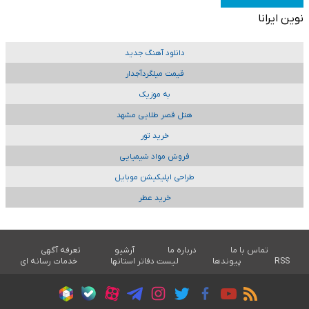
نوین ایرانا
دانلود آهنگ جدید
قیمت میلگردآجدار
به موزیک
هتل قصر طلایی مشهد
خرید تور
فروش مواد شیمیایی
طراحی اپلیکیشن موبایل
خرید عطر
تماس با ما
درباره ما
آرشیو
تعرفه آگهی
RSS
پیوندها
لیست دفاتر استانها
خدمات رسانه ای