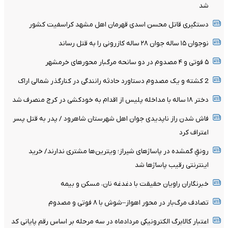
شد
دستگیری قاتل محسن اسدی قهرمان اهل مشهد کراسفیت کشور
نوجوان ۱۵ ساله جوان ۲۸ ساله کازرونی را به قتل رساند
۵ فوتی و ۴ مصدوم در دو سانحه مرگبار محورهای خرمشهر
2 کشته و یک مصدوم دستاورد حادثه رانندگی در کنارگذر شمالی اراک
دختر ۱۸ ساله با مداخله پلیس از اقدام به خودکشی در کرج منصرف شد
فاش شدن راز ناپدیدی جوان اهل شهرستان شاهرود / پدر به قتل پسر
اعتراف کرد
رونقِ گمشده در پاساژهای شیراز؛ ویترین‌ها مشتری ندارند/ خرید
اینترنتی رقیب پاساژها شد
خبرنگاران راویان حقیقت با دغدغه نان، مسکن و بیمه
تصادف مرگ‌بار در محور اهواز–شوش با ۸ فوتی و مصدوم
اعتبار کالابرگ الکترونیکی مردادماه در سه مرحله بر اساس رقم پایانی کد