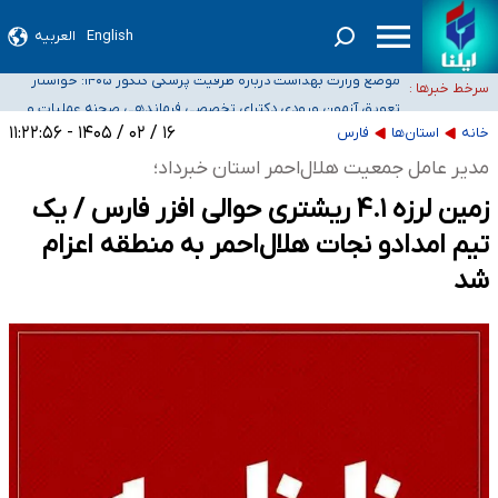
English
العربیه
۴۰ تا ۵۰ روز گرمای نسبی در پیش داریم/ دمای تهران به ۳۸ درجه می‌رسد
موضع وزارت بهداشت درباره ظرفیت پزشکی کنکور ۱۴۰۵: خواستار
سرخط خبرها :
اصلاح ظرفیت‌ها هستیم، اما هنوز پاسخ مشخصی نگرفته‌ایم
تعویق آزمون ورودی دکترای تخصصی فرماندهی صحنه عملیات و
خبرنگاران راویان حقیقت با دغدغه نان، مسکن و بیمه
دکترای تخصصی جغرافیای نظامی دافوس آجا
۱۶ / ۰۲ / ۱۴۰۵ - ۱۱:۲۲:۵۶
خانه
استان‌ها
فارس
آخرین وضعیت شیوع عفونت‌های تنفسی در کشور/ خوزستان و کرمان بالاتر از
مدیر عامل جمعیت هلال‌احمر استان خبرداد؛
آستانه هشدار
زمین لرزه ۴.۱ ریشتری حوالی افزر فارس / یک
تیم امدادو نجات هلال‌احمر به منطقه اعزام
شد