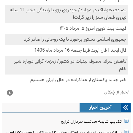
آخرین اخبار
تکذیب شایعه معافیت سربازان فراری
سرانه تخت بیمارستانی در استان بوشهر ۱.۲ و میانگین کشوری ۱.۷۵ است