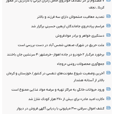
۷ مصدوم بر اثر تصادف خودروی حامل زائران ایرانی با گاردریل در محور
کربلا ـ نجف
تمدید معافیت مشمولان دارای سه فرزند و بالا‌تر
مراسم پیاده‌روی جاماندگان اربعین حسینی برگزار شد
دستگیری خواهر و برادر موادفروش
علت حریق در شهرک صنعتی شمس آباد در دست بررسی است
برخورد مرگبار ۲ خودرو در جاده اهواز–خرمشهر؛ ۴ سرنشین جان باختند
جمع‌آوری محصولات روغنی «روجا»
آخرین وضعیت شیوع عفونت‌های تنفسی در کشور/ خوزستان و کرمان
بالاتر از آستانه هشدار
ورود حیوانات خانگی به مراکز تهیه و عرضه مواد غذایی ممنوع است
«کارت امید مادر» برای بیش از ۲۷۰ هزار کودک شارژ شد
کشف اموال سرقتی ۳۰۰ میلیونی با ردیابی آگهی فروش در دیوار