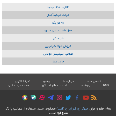
دانلود آهنگ جدید
قیمت میلگردآجدار
به موزیک
هتل قصر طلایی مشهد
خرید تور
فروش مواد شیمیایی
طراحی اپلیکیشن موبایل
خرید عطر
تماس با ما
درباره ما
آرشیو
تعرفه آگهی
RSS
پیوندها
لیست دفاتر استانها
خدمات رسانه ای
تمام حقوق برای
خبرگزاری کار ايران (ايلنا)
محفوظ است. استفاده از مطالب با ذکر
منبع آزاد است.