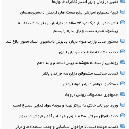
تغییر در زمان واریز اعتبار کالابرگ خانوار‌ها
تهیه محتوای آموزشی برای هسته‌های گزینش دانشجومعلمان
فاش شدن راز مرگ مرد ۷۲ ساله در تهرانپارس/ فرزند ۱۴ ساله: به
پیشنهاد مادرم دست و پای پدرم را بستم
دستور جدید وزارت علوم درباره پذیرش دانشجوی استاد محور ابلاغ شد
تکذیب شایعه معافیت سربازان فراری
رونمایی از سامانه هوشمند پیش‌ثبت‌نام پایه دهم
تمدید معافیت مشمولان دارای سه فرزند و بالا‌تر
دستگیری خواهر و برادر موادفروش
جمع‌آوری محصولات روغنی «روجا»
ورود حیوانات خانگی به مراکز تهیه و عرضه مواد غذایی ممنوع است
کشف اموال سرقتی ۳۰۰ میلیونی با ردیابی آگهی فروش در دیوار
تمدید مهلت ثبت‌نام فراخوان شناسایی و جذب استعدادهای برتر