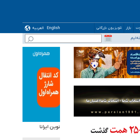
English
العربیه
وت
بازار
تلویزیون بازرگانی
نوین ایرانا