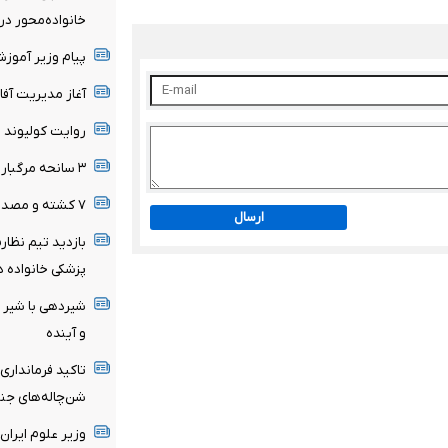
خانواده‌محور د
پیام وزیر آموز
آغاز مدیریت آفا
روایت کولیوند ا
۳ سانحه مرگبار طی یک هفته در بزرگراه‌های تهران
۷ کشته و مصدوم در تصادف مرگبار پژو پارس و ساینا
ارسال
بازدید تیم نظار
پزشکی خانواده د
شیردهی با شیر م
و آینده
تاکید فرمانداری
شن‌چاله‌های جن
وزیر علوم ایران