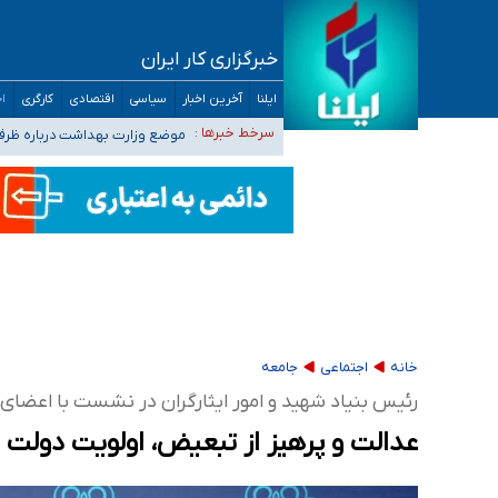
خبرگزاری کار ایران
۴۰ تا ۵۰ روز گرمای نسبی در پیش داریم/ دمای تهران به ۳۸ درجه می‌رسد
ایلنا
آخرین اخبار
سیاسی
اقتصادی
کارگری
اج
موضع وزارت بهداشت درباره ظرفیت پزشکی کنکور ۱۴۰۵: خواستار اصلاح ظرفیت‌ها
سرخط خبرها :
تعویق آزمون ورودی دکترای تخ
خبرنگاران راویان حقیقت با دغدغه نان، مسکن و
آخرین وضعیت شیوع عفونت‌های تنفسی در کشور/ 
خانه
اجتماعی
جامعه
رئیس بنیاد شهید و امور ایثارگران در نشست با اعض
عدالت و پرهیز از تبعیض، اولویت دولت و