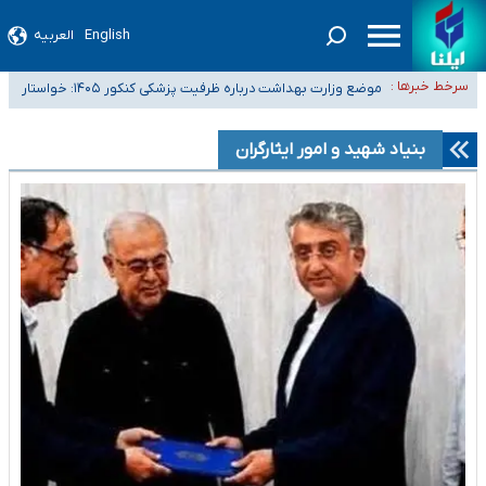
English
العربیه
۴۰ تا ۵۰ روز گرمای نسبی در پیش داریم/ دمای تهران به ۳۸ درجه می‌رسد
سرخط خبرها :
موضع وزارت بهداشت درباره ظرفیت پزشکی کنکور ۱۴۰۵: خواستار
تعویق آزمون ورودی دکترای تخصصی فرماندهی صحنه عملیات و دکترای
اصلاح ظرفیت‌ها هستیم، اما هنوز پاسخ مشخصی نگرفته‌ایم
تخصصی جغرافیای نظامی دافوس آجا
خبرنگاران راویان حقیقت با دغدغه نان، مسکن و بیمه
بنیاد شهید و امور ایثارگران
آخرین وضعیت شیوع عفونت‌های تنفسی در کشور/ خوزستان و کرمان بالاتر از
آستانه هشدار