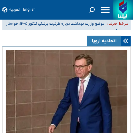
English
العربیه
۴۰ تا ۵۰ روز گرمای نسبی در پیش داریم/ دمای تهران به ۳۸ درجه می‌رسد
موضع وزارت بهداشت درباره ظرفیت پزشکی کنکور ۱۴۰۵: خواستار
سرخط خبرها :
اصلاح ظرفیت‌ها هستیم، اما هنوز پاسخ مشخصی نگرفته‌ایم
تعویق آزمون ورودی دکترای تخصصی فرماندهی صحنه عملیات و
خبرنگاران راویان حقیقت با دغدغه نان، مسکن و بیمه
دکترای تخصصی جغرافیای نظامی دافوس آجا
اتحادیه اروپا
آخرین وضعیت شیوع عفونت‌های تنفسی در کشور/ خوزستان و کرمان بالاتر از
آستانه هشدار