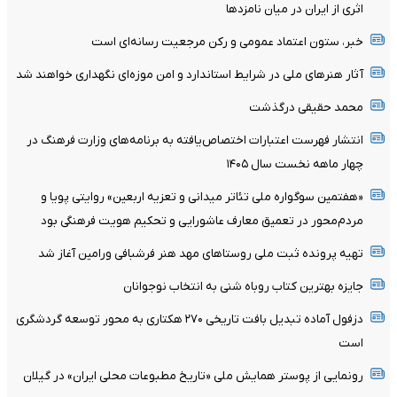
اثری از ایران در میان نامزدها
خبر، ستون اعتماد عمومی و رکن مرجعیت رسانه‌ای است
آثار هنرهای ملی در شرایط استاندارد و امن موزه‌ای نگهداری خواهند شد
محمد حقیقی درگذشت
انتشار فهرست اعتبارات اختصاص‌یافته به برنامه‌های وزارت فرهنگ در
چهار ماهه نخست سال ۱۴۰۵
«هفتمین سوگواره ملی تئاتر میدانی و تعزیه اربعین» روایتی پویا و
مردم‌محور در تعمیق معارف عاشورایی و تحکیم هویت فرهنگی بود
تهیه پرونده ثبت ملی روستاهای مهد هنر فرشبافی ورامین آغاز شد
جایزه بهترین کتاب روباه شنی به انتخاب نوجوانان
دزفول آماده تبدیل بافت تاریخی ۲۷۰ هکتاری به محور توسعه گردشگری
است
رونمایی از پوستر همایش ملی «تاریخ مطبوعات محلی ایران» در گیلان