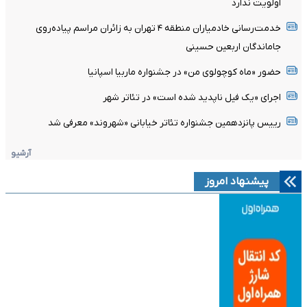
اولویت ندارد
خدمت‌رسانی خادمیاران منطقه ۴ تهران به زائران مراسم پیاده‌روی
جاماندگان اربعین حسینی
حضور «ماه کوچولوی من» در جشنواره ماربیا اسپانیا
اجرای «یک فیل ناپدید شده است» در تئاتر شهر
رییس پانزدهمین جشنواره تئاتر خیابانی «شهروند» معرفی شد
آرشیو
پیشنهاد امروز