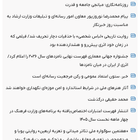
روزنامه‌نگاری؛ میانجی جامعه و قدرت
پیام محمدرضا نوروزپور معاون امور رسانه‌ای و تبلیغات وزارت ارشاد به
مناسبت روز خبرنگار
روایت تاریخی «لباس شخصی» با حذفیات دچار تحریف شد/ فیلمی که
در زمان خود اثری پیش‌رو و هشداردهنده بود
جشنواره جهانی معماری فهرست نهایی نامزدهای سال ۲۰۲۶ را اعلام کرد/
اثری از ایران در میان نامزدها
خبر، ستون اعتماد عمومی و رکن مرجعیت رسانه‌ای است
آثار هنرهای ملی در شرایط استاندارد و امن موزه‌ای نگهداری خواهند شد
محمد حقیقی درگذشت
انتشار فهرست اعتبارات اختصاص‌یافته به برنامه‌های وزارت فرهنگ در
چهار ماهه نخست سال ۱۴۰۵
«هفتمین سوگواره ملی تئاتر میدانی و تعزیه اربعین» روایتی پویا و
مردم‌محور در تعمیق معارف عاشورایی و تحکیم هویت فرهنگی بود