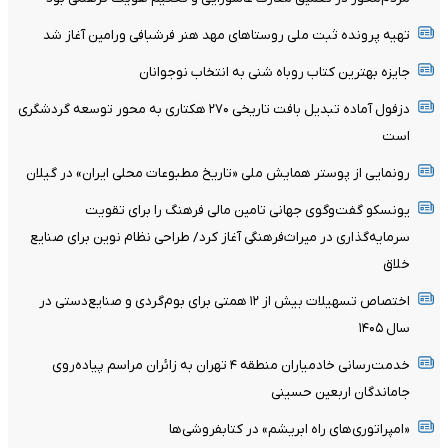
تهیه پرونده ثبت ملی روستاهای مهد هنر فرشبافی ورامین آغاز شد
جایزه بهترین کتاب روباه شنی به انتخاب نوجوانان
دزفول آماده تبدیل بافت تاریخی ۲۷۰ هکتاری به محور توسعه گردشگری
است
رونمایی از پوستر همایش ملی «تاریخ مطبوعات محلی ایران» در گیلان
یونسکو گفت‌وگوی جهانی تامین مالی فرهنگ را برای تقویت
سرمایه‌گذاری در میراث‌فرهنگی آغاز کرد/ طراحی نظام نوین برای صنایع
خلاق
اختصاص تسهیلات بیش از ۱۲ همتی برای بوم‌گردی و صنایع‌دستی در
سال ۱۴۰۵
خدمت‌رسانی خادمیاران منطقه ۴ تهران به زائران مراسم پیاده‌روی
جاماندگان اربعین حسینی
«امپراتوری‌های راه ابریشم» در کتابفروشی‌ها