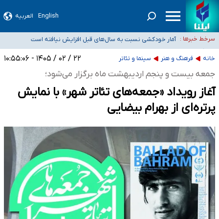
English
العربیه
سیدحسن خمینی عزادار شد
آمار خودکشی نسبت به سال‌های قبل افزایش نیافته است
سرخط خبرها :
دستگیری عامل اصلی حادثه فوت حمیدرضا رجب‌زاده
۲۲ / ۰۲ / ۱۴۰۵ - ۱۰:۵۵:۰۶
نباید تفسیرهای سلیقه‌ای از مواضع رسمی کشور ارائه شود
خانه
فرهنگ و هنر
سینما و تئاتر
«زیرمیزی» برای داوطلبان پزشکی سراب است/ دریافت‌های غیرمتعارف در شأن پزشکی
جمعه بیست و پنجم اردیبهشت ماه برگزار می‌شود؛
و کشورمان نیست/ نظام سلامت جلوی این رویه را بگیرد
آغاز رویداد «جمعه‌های تئاتر شهر» با نمایش
پرتره‌ای از بهرام بیضایی