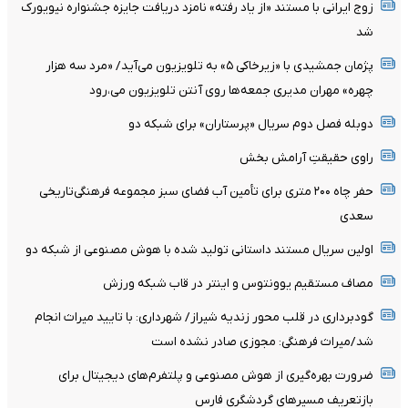
زوج ایرانی با مستند «از یاد رفته» نامزد دریافت جایزه جشنواره نیویورک
شد
پژمان جمشیدی با «زیرخاکی ۵» به تلویزیون می‌آید/ «مرد سه هزار
چهره» مهران مدیری جمعه‌ها روی آنتن تلویزیون می‌،رود
دوبله فصل دوم سریال «پرستاران» برای شبکه دو
راوی حقیقتِ آرامش‌ بخش
حفر چاه ۲۰۰ متری برای تأمین آب فضای سبز مجموعه فرهنگی‌تاریخی
سعدی
اولین سریال مستند داستانی تولید شده با هوش مصنوعی از شبکه دو
مصاف مستقیم یوونتوس و اینتر در قاب شبکه ورزش
گودبرداری در قلب محور زندیه شیراز/ شهرداری: با تایید میراث انجام
شد/میراث فرهنگی: مجوزی صادر نشده است
ضرورت بهره‌گیری از هوش مصنوعی و پلتفرم‌های دیجیتال برای
بازتعریف مسیرهای گردشگری فارس