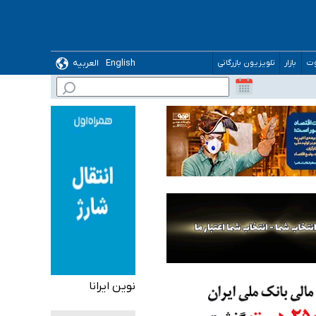
English
العربیه
وت
بازار
تلویزیون بازرگانی
 می‌شود
نوین ایرانا