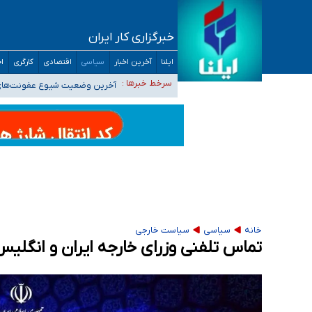
خبرگزاری کار ایران
تعویق آزمون ورودی دکترای تخصصی فرماندهی 
ایلنا
آخرین اخبار
سیاسی
اقتصادی
کارگری
اج
خبرنگاران راویان حقیقت با دغدغه نان، مسکن و
سرخط خبرها :
آخرین وضعیت شیوع عفونت‌های تن
هیچ پرستاری بازداشت یا اخراج نشده است/ از 
ثبت‌نام بخش عمده دانش‌آموزان مدارس ایرانی ا
خانه
سیاسی
سیاست خارجی
تماس تلفنی وزرای خارجه ایران و انگلیس