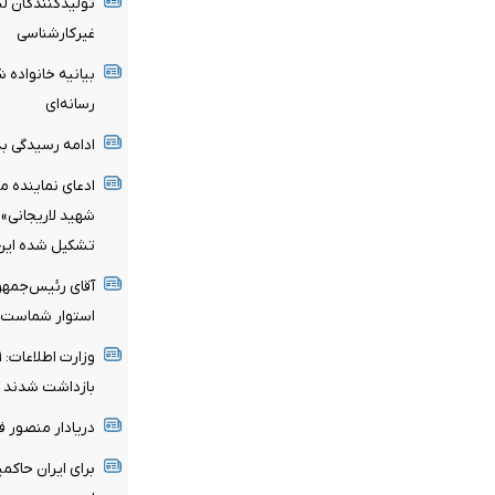
تولیدکنندگان لب
غیرکارشناسی
بیانیه خانواده ش
رسانه‌ای
ادامه رسیدگی به 
ادعای نماینده م
شهید لاریجانی»
تشکیل شده این ا
آقای رئیس‌جمهو
استوار شماست
بازداشت شدند
دریادار منصور 
برای ایران حاکم