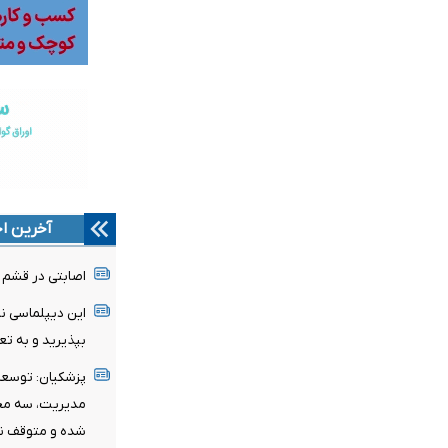
آخرین اخ
اصابتی در قشم و ب
این دیپلماسی ن
بپذیرید و به ت
پزشکیان: توسعه ا
مدیریت، سه محو
شده و متوقف ن