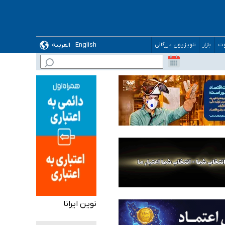
ده
English
العربیه
وت
بازار
تلویزیون بازرگانی
نوین ایرانا