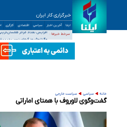
خبرگزاری کار ایران
ضرورت آموزش حریم خصوصی در فضای آنلاین در 
ایلنا
آخرین اخبار
سیاسی
اقتصادی
کارگری
اج
مجرمان از ترس رسوایی
افزایش تعداد مراکز همسان‌گزینی به ۲۳۰ مرکز/ بررسی صلاحیت و نظارت‌ها به سازمان تبلیغات و
سرخط خبرها :
۴۰ تا ۵۰ روز گرمای نسبی در پیش داریم/ دمای تهران به ۳۸ درجه می‌رسد
موضع وزارت بهداشت درباره ظرفیت پزشکی کنکور ۱۴۰۵: خواستار اصلاح ظرفیت‌ها هستیم، اما هنوز پاسخ مشخصی نگرفت
تعویق آزمون ورودی دکترای تخصصی فرماندهی 
خانه
سیاسی
سیاست خارجی
گفت‌وگوی لاوروف با همتای اماراتی