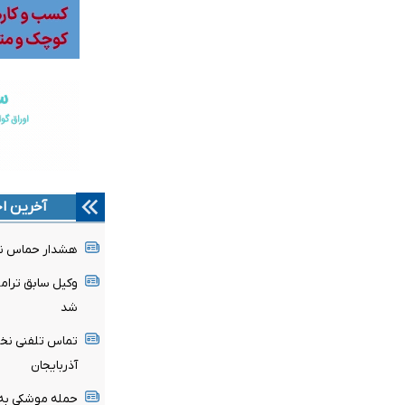
آخرین اخ
هشدار حماس نس
وکیل سابق ترامپ
شد
تماس تلفنی نخس
آذربایجان
حمله موشکی به 