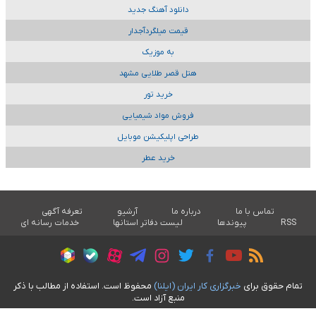
دانلود آهنگ جدید
قیمت میلگردآجدار
به موزیک
هتل قصر طلایی مشهد
خرید تور
فروش مواد شیمیایی
طراحی اپلیکیشن موبایل
خرید عطر
تماس با ما
درباره ما
آرشیو
تعرفه آگهی
RSS
پیوندها
لیست دفاتر استانها
خدمات رسانه ای
تمام حقوق برای
خبرگزاری کار ايران (ايلنا)
محفوظ است. استفاده از مطالب با ذکر
منبع آزاد است.