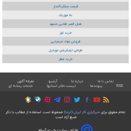
قیمت میلگردآجدار
به موزیک
هتل قصر طلایی مشهد
خرید تور
فروش مواد شیمیایی
طراحی اپلیکیشن موبایل
خرید عطر
تماس با ما
درباره ما
آرشیو
تعرفه آگهی
RSS
پیوندها
لیست دفاتر استانها
خدمات رسانه ای
تمام حقوق برای
خبرگزاری کار ايران (ايلنا)
محفوظ است. استفاده از مطالب با ذکر
منبع آزاد است.
طراحی سایت خبری آسام