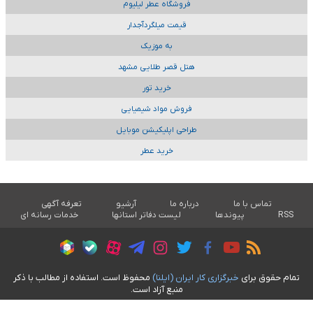
فروشگاه عطر لیلیوم
قیمت میلگردآجدار
به موزیک
هتل قصر طلایی مشهد
خرید تور
فروش مواد شیمیایی
طراحی اپلیکیشن موبایل
خرید عطر
تماس با ما
درباره ما
آرشیو
تعرفه آگهی
RSS
پیوندها
لیست دفاتر استانها
خدمات رسانه ای
تمام حقوق برای
خبرگزاری کار ايران (ايلنا)
محفوظ است. استفاده از مطالب با ذکر
منبع آزاد است.