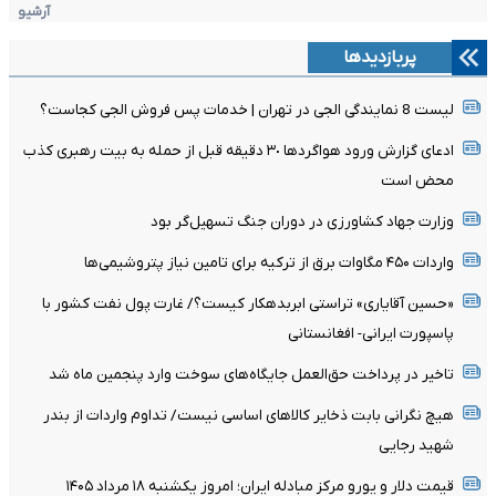
آرشیو
پربازدیدها
لیست 8 نمایندگی الجی در تهران | خدمات پس فروش الجی کجاست؟
ادعای گزارش ورود هواگردها ٣٠ دقیقه قبل از حمله به بیت رهبری کذب
محض است
وزارت جهاد کشاورزی در دوران جنگ تسهیل‌گر بود
واردات ۴۵۰ مگاوات برق از ترکیه برای تامین نیاز پتروشیمی‌ها
«حسین آقایاری» تراستی ابربدهکار کیست؟/ غارت پول نفت کشور با
پاسپورت ایرانی- افغانستانی
تاخیر در پرداخت حق‌العمل جایگاه‌های سوخت وارد پنجمین ماه شد
هیچ نگرانی بابت ذخایر کالاهای اساسی نیست/ تداوم واردات از بندر
شهید رجایی
قیمت دلار و یورو مرکز مبادله ایران؛ امروز یکشنبه ۱۸ مرداد ۱۴۰۵