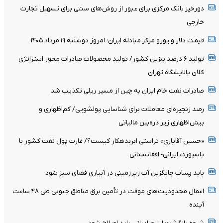
دورخیز بانک مرکزی برای عبور از روش‌های سنتی برای تسهیل تجارت
خارجی
قیمت دلار و یورو مرکز مبادله ایران؛ امروز دوشنبه ۱۹ مرداد ۱۴۰۵
تولید ۶ درصد بنزین کشور/ تولید محصولات صادرات محور استراتژی
کلان پالایشگاه تهران
صادرات نفت خام ایران به چین از مسیر ریلی تکذیب شد
رصد زنجیره‌ای معاملات برای شناسایی پولشویی/ کم‌اظهاری و
بیش‌اظهاری زیر ذره‌بین مالیاتی
«حسین آقایاری» تراستی ابربدهکار کیست؟/ غارت پول نفت کشور با
پاسپورت ایرانی- افغانستانی
باید پساب جایگزین آب‌ زیرزمینی در آبیاری فضای سبز شود
اعمال محدودیت‌های موقت در تأمین برق مناطق جنوبی طی ۴۸ ساعت
آینده