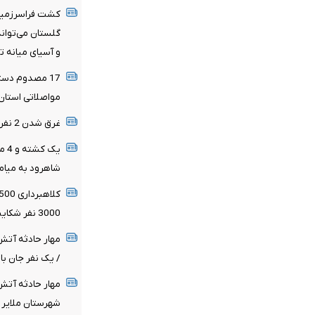
کشت فراسرزمین
گلستان می‌توان
و آسیای میانه 
مواصلاتی استان
غرق شدن 2 نفر در رودخانه گاماسیاب شهرستان هرسین
یک 
شاهرود به میام
3000 نفر شکایت کردند
مهار حادثه آت
/ یک نفر جان ب
مهار حادثه آت
شهرستان ملایر