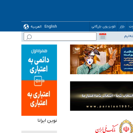
English
العربیه
وت
بازار
تلویزیون بازرگانی
نوین ایرانا