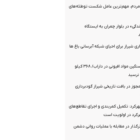
ردم، مهم‌ترین عامل شکست توطئه‌های
گی» در بلوار چمران به ایستگاه
ی شیراز برای احیای شبکه آبرسانی باغ ها
کشف محموله سنگین مواد افیونی در داراب/ ۳۶۸ کیلو
نرسید
وز در بافت تاریخی شیراز گودبرداری
کرد: تکمیل کمربندی و اجرای تقاطع‌های
رد در اولویت است
رگذار در مقابله با عملیات روانی دشمن