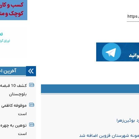
آخرین اخ
کشف 10 
بلوچستان
موقوفه کاظمی ظ
است
توهین به چهره‌ه
است