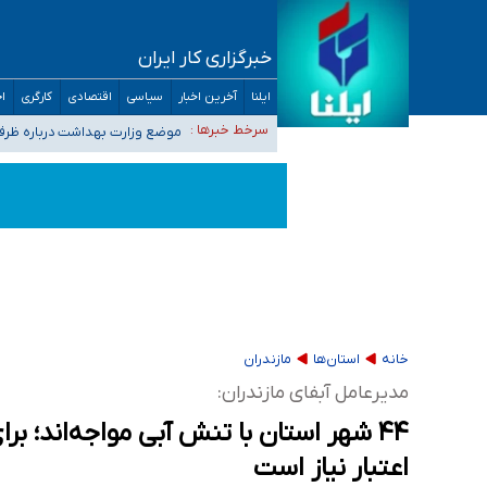
خبرگزاری کار ایران
۴۰ تا ۵۰ روز گرمای نسبی در پیش داریم/ دمای تهران به ۳۸ درجه می‌رسد
ایلنا
آخرین اخبار
سیاسی
اقتصادی
کارگری
اج
موضع وزارت بهداشت درباره ظرفیت پزشکی کنکور ۱۴۰۵: خواستار اصلاح ظرفیت‌ها
سرخط خبرها :
تعویق آزمون ورودی دکترای تخ
خبرنگاران راویان حقیقت با دغدغه نان، مسکن و
آخرین وضعیت شیوع عفونت‌های تنفسی در کشور/ 
خانه
استان‌ها
مازندران
مدیرعامل آبفای مازندران:
اعتبار نیاز است