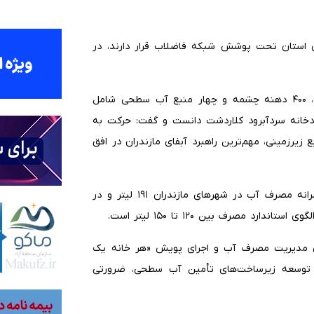
ها ۲۳.۰۷ درصد جمعیت شهری استان تحت پوشش شبکه فاضلاب قرار دارند، در
برارزاده تأمین آب شرب استان را وابسته به ۷۵۸ حلقه چاه، ۴۰۰ دهنه چشمه و چهار منبع آب سطحی شامل
ودخانه سردآبرود کلاردشت دانست و گفت: حرکت به
زمینی، مهم‌ترین راهبرد آبفای مازندران در افق
وی با اشاره به مصرف بالای آب در استان خاطرنشان کرد: سرانه مصرف آب در شهرهای مازندران ۱۹۱ لیتر و در
ازی مدیریت مصرف آب و اجرای پویش «هر خانه یک
و توسعه زیرساخت‌های تأمین آب سطحی، ضرورتی