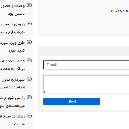
وحدت و حضور م
دشمن بود
ورودی «مسیر زند
بهره‌برداری رسید
طرح ویژه شهردار
کلید خورد
تریاک به مقصد 
شهرداری بدون مج
انجام داده است
رئیس شورای شهر
ارسال
غیرهمسطح شهرک
رسانه‌ها سلاح اث
هستند