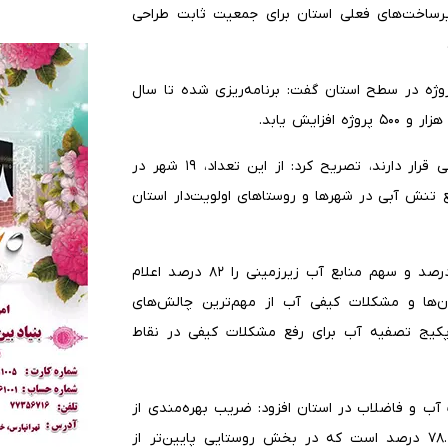
ون نفر شد، افزود: زیرساخت‌های فعلی استان برای جمعیت ثابت طراحی
امل آبفای مازندران با اشاره به اجرای یک‌هزار و ۲۳۵ پروژه در سطح استان گفت: برنامه‌ریزی شده تا سال
برارزاده با بیان اینکه ۴۴ شهر مازندران در وضعیت تنش آبی قرار دارند، تصریح کرد: از این تعداد، ۱۹ شهر در
فع تنش آبی در شهرها و روستاهای اولویت‌دار استان
وی سهم منابع آب سطحی در تأمین آب شرب استان را ۱۸ درصد و سهم منابع آب زیرزمینی را ۸۲ درصد اعلام
ن‌ها و مشکلات کیفی آب از مهم‌ترین چالش‌های
ت؛ به‌گونه‌ای که هم‌اکنون ۱۸۷ دستگاه پکیج تصفیه آب برای رفع مشکلات کیفی در نقاط
ب و فاضلاب در استان افزود: ضریب بهره‌مندی از
آب شرب در شهرهای مازندران ۹۹.۸۱ درصد و در روستاها ۷۸.۲ درصد است که در بخش روستایی پایین‌تر از