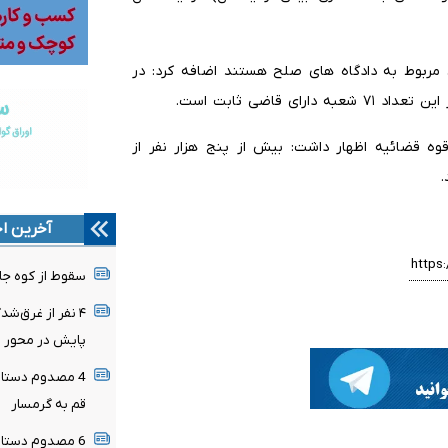
 وارده در استان مربوط به دادگاه های صلح هستند اضافه کرد: در
وه قضائیه اظهار داشت: بیش از پنج هزار نفر از
آخرین اخ
سقوط از کوه جان جوان ۲۵ ساله‌ای را 
پایش در محور ر
4 مصدوم دستاو
قم به گرمسار
6 مصدوم دستاورد حادثه رانندگی محور میامی به سبزوار