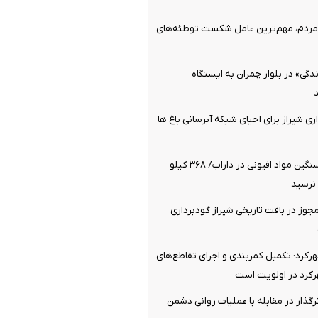
ردم، مهم‌ترین عامل شکست توطئه‌های
گی» در بلوار چمران به ایستگاه
ی شیراز برای احیای شبکه آبرسانی باغ ها
کشف محموله سنگین مواد افیونی در داراب/ ۳۶۸ کیلو
نرسید
وز در بافت تاریخی شیراز گودبرداری
کرد: تکمیل کمربندی و اجرای تقاطع‌های
رد در اولویت است
رگذار در مقابله با عملیات روانی دشمن