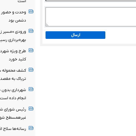
است
وحدت و حضور م
دشمن بود
ورودی «مسیر زند
ارسال
بهره‌برداری رسید
طرح ویژه شهردار
کلید خورد
تریاک به مقصد 
شهرداری بدون مج
انجام داده است
رئیس شورای شهر
غیرهمسطح شهرک
رسانه‌ها سلاح اث