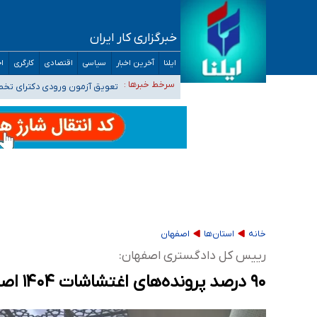
خبرگزاری کار ایران
۴۰ تا ۵۰ روز گرمای نسبی در پیش داریم/ دمای تهران به ۳۸ درجه می‌رسد
ایلنا
آخرین اخبار
سیاسی
اقتصادی
کارگری
اج
موضع وزارت بهداشت درباره ظرفیت پزشکی کنکور ۱۴۰۵: خواستار اصلاح ظرفیت‌ها هستیم، اما هنوز پاسخ مشخصی نگرفت
سرخط خبرها :
تعویق آزمون ورودی دکترای تخ
خبرنگاران راویان حقیقت با دغدغه نان، مسکن و
آخرین وضعیت شیوع عفونت‌های تنفسی در کشور/ 
خانه
استان‌ها
اصفهان
رییس کل دادگستری اصفهان:
۹۰ درصد پرونده‌های اغتشاشات ۱۴۰۴ اصفهان رسیدگی شد