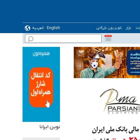
English
العربیه
وت
بازار
تلویزیون بازرگانی
نوین ایرانا