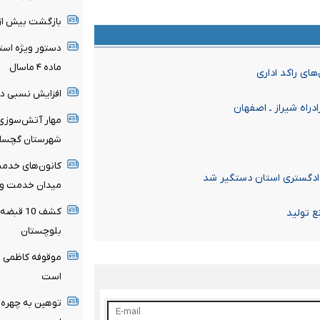
بازگشت بیش از ۹۰ درصد زائران گیلانی از کربلای م
دستور ویژه استا
ماده ۴ ماسال
ای راکد اداری
افزایش نسبی دم
راه شیراز ـ اصفهان
مهار آتش‌سوزی
شهرستان گچسار
کانون‌های خدمت
دادگستری استان دستگیر شد
میدان خدمت و 
کشف 10 
 تولید
بلوچستان
موقوفه کاظمی ظ
است
توهین به چهره‌ه