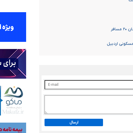
افر
سکونی اردبیل
ارسال