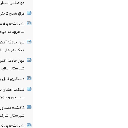
مواصلاتی استان
غرق شدن 2 نفر در رودخانه گاماسیاب شهرستان هرسین
یک 
شاهرود به میام
مهار حادثه آت
/ یک نفر جان ب
مهار حادثه آت
شهرستان ملایر
دستگیری قاتل ی
هلاکت اعضای یک
سیستان و بلوچ
2 کشته دستاورد
شهرستان شازند
یک کشته و یک م