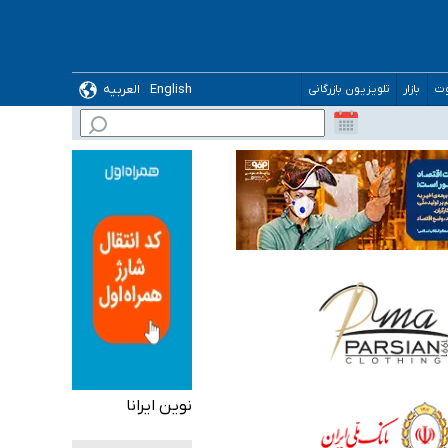
English
العربیه
وت
بازار
تلویزیون بازرگانی
نوین ایرانا