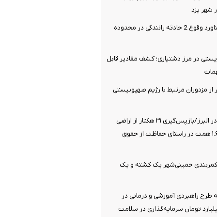
شهر یزد
14 مصدوم دستاورد وقوع 2 حادثه رانندگی در محدوده
یستی در مرز دشتیاری؛ کشف مقادیر قابل
مات
یری 21 نفر از مزدوران مرتبط با رژیم صهیونیستی
صیانت از انفال در البرز/بازپس‌گیری ۳۱ هکتار از اراضی
ملی به ارزش ۱.۶۸ همت در راستای حفاظت از حقوق
 کمربندی خمینی‌شهر یک کشته و یک
سه طرح راهبردی آموزشی و درمانی در
هزار میلیارد تومان سرمایه‌گذاری در سلامت