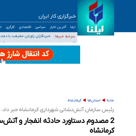
۴۰ تا ۵۰ روز گرمای نسبی در پیش داریم/ دمای تهران به ۳۸ درجه می‌رسد
خبرگزاری کار ایران
موضع وزارت بهداشت درباره ظرفیت پزشکی کنکور ۱۴۰۵: خواستار اصلاح ظرفیت‌ها هستیم، اما هنوز پاسخ مشخصی نگرفت
تعویق آزمون ورودی دکترای تخصصی فرماندهی 
ایلنا
آخرین اخبار
سیاسی
اقتصادی
کارگری
اج
خبرنگاران راویان حقیقت با دغد
سرخط خبرها :
آخرین وضعیت شیوع عفونت‌های تن
خانه
استان‌ها
کرمانشاه
رئیس سازمان آتش‌نشانی شهرداری کرمانشاه خبر داد:
2 مصدوم دستاورد حادثه انفجار و آتش‌س
کرمانشاه