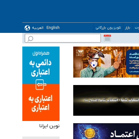
English
العربیه
وت
بازار
تلویزیون بازرگانی
 می‌شود
نوین ایرانا