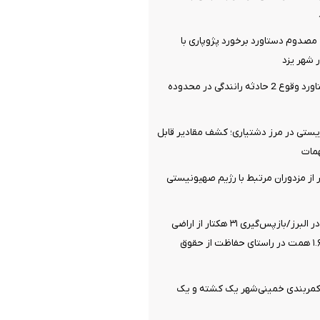
صدوم دستاورد برخورد پژوپاری با
شهر یزد
14 مصدوم دستاورد وقوع 2 حادثه رانندگی در محدوده
یستی در مرز دشتیاری؛ کشف مقادیر قابل
مات
یری 21 نفر از مزدوران مرتبط با رژیم صهیونیستی
صیانت از انفال در البرز/بازپس‌گیری ۳۱ هکتار از اراضی
ملی به ارزش ۱.۶۸ همت در راستای حفاظت از حقوق
 کمربندی خمینی‌شهر یک کشته و یک