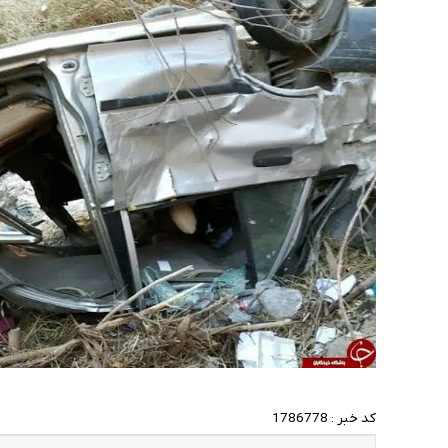
کد خبر :
1786778