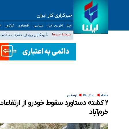
خبرگزاری کار ایران
تعویق آزمون ورودی دکترای تخصصی فرماندهی 
ایلنا
آخرین اخبار
سیاسی
اقتصادی
کارگری
اج
خبرنگاران راویان حقیقت با دغد
سرخط خبرها :
آخرین وضعیت شیوع عفونت‌های تن
هیچ پرستاری بازداشت یا اخراج نشده است/ از 
ثبت‌نام بخش عمده دانش‌آموزان مدارس ایرانی ا
خانه
استان‌ها
لرستان
۲ کشته دستاورد سقوط خودرو از ارتفاع
خرم‌آباد