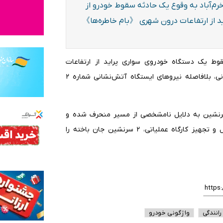
م‌آباد به وقوع یک حادثه سقوط خودرو از
ید از ارتفاعات درون شهری 《بام خاطره‌ها》
سقوط یک دستگاه خودروی سواری پراید از ارتفاعات
《بام خاطره‌ها》 واقع در پشت بازار به سامانه ۱۲۵ آتش‌نشانی، بلافاصله نیروهای ایستگاه آتش‌نشانی شماره ۲
مه داد: در این حادثه یک دستگاه خودروی پراید با ۲ سرنشین به دلایل نامشخصی از مسیر منحرف شده و
سقوط کرده بود. آتش‌نشانان بلافاصله پس از ایمن‌سازی محل و تجهیز کارگاه عملیاتی، ۲ سرنشین جان باخته را
رانندگی
واژگونی خودرو