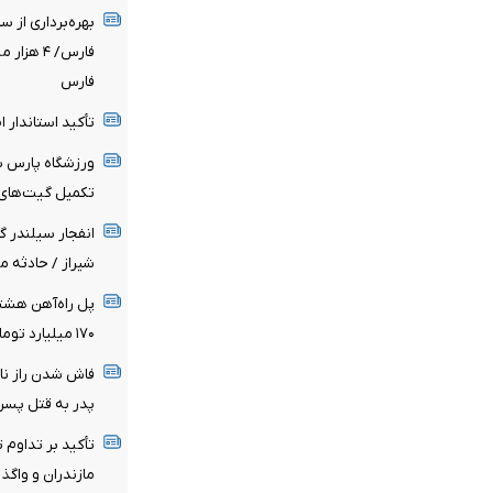
بهره‌برداری از 
فارس/ ۴ 
فارس
تأکید استاندار 
ورزشگاه پارس شی
تکمیل گیت‌های 
انفجار سیلندر گ
شیراز / حادثه 
۱۷۰ میلیارد تومان اعتبار ملی برای پروژه هزینه شد
فاش شدن راز نا
پدر به قتل پسر 
تأکید بر تداوم 
مازندران و واگذ