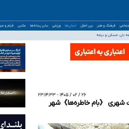
صحنه عملیات و دکترای تخصصی جغرافیای نظامی دافوس آجا
تماعی
فرهنگ و هنر
بین الملل
استان‌ها
ورزشی
سایر رسانه‌ها
عکس
فیلم و ص
غه نان، مسکن و بیمه
فسی در کشور/ خوزستان و کرمان بالاتر از آستانه هشدار
رئیس جمهور خواستیم ورود کند
مارات در کشور/ درباره محصلان باقی‌مانده در دبی متناسب با شرایط جدید تصمیم‌گیری
۲۶ / ۰۲ / ۱۴۰۵ - ۲۳:۱۴:۳۳
ات شهری 《بام خاطره‌ها》شهر