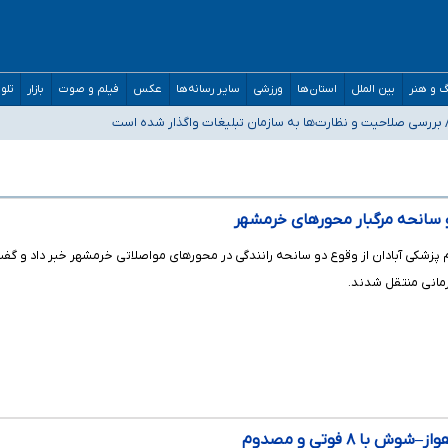
 و هنر
بین الملل
استان‌ها
ورزشی
سایر رسانه‌ها
عکس
فیلم و صوت
بازار
تلو
‌های سنگین اجتماعی انتشار تصاویر خصوصی برای قربانیان/ سوءاستفاده مجرمان از
و دکترای تخصصی جغرافیای نظامی دافوس آجا
وم پزشکی آبادان از وقوع دو سانحه رانندگی در محورهای مواصلاتی خرمشهر خبر داد و
رمانی منتقل شدند.
با ۸ فوتی و مصدوم