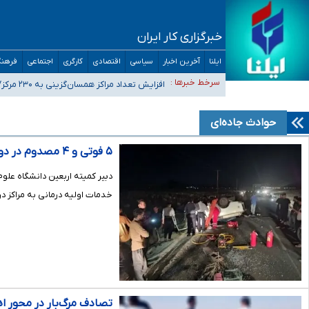
خبرگزاری کار ایران
ایلنا
آخرین اخبار
سیاسی
اقتصادی
کارگری
اجتماعی
فرهنگ
ضرورت آموزش حریم خصوصی در فضای آنلاین در مدارس/ هزینه
سرخط خبرها :
افزایش تعداد مراکز همسان‌گزینی به ۲۳۰ مرکز/ بررسی صلاحیت و نظارت‌ها به سازمان تبلیغات واگذار شده است
۴۰ تا ۵۰ روز گرمای نسبی در پیش داریم/ دمای تهران به ۳۸ درجه می‌رسد
موضع وزارت بهداشت درباره ظرفیت پزشکی کنکور ۱۴۰۵: خواستار اصلاح ظرفیت‌ها هستیم، اما هنوز پاسخ مشخصی نگرفته‌ایم
حوادث جاده‌ای
تعویق آزمون ورودی دکترای تخصصی فرماندهی صحنه عملیات 
۵ فوتی و ۴ مصدوم در دو سانحه مرگبار محورهای خرمشهر
دبیر کمیته اربعین دانشگاه عل
خدمات اولیه درمانی به مراکز د
تصادف مرگ‌بار در محور اهواز–شوش 