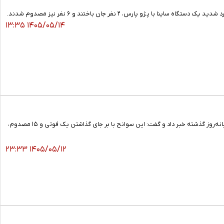
پارس، ۲ نفر جان باختند و ۶ نفر نیز مصدوم شدند.
۱۴۰۵/۰۵/۱۴ ۱۳:۳۵
دبیر کمیته اربعین دانشگاه علوم پزشکی آبادان از وقوع سه حادثه رانندگی در محورهای شلمچه و آبادان–ماهشهر طی شبانه‌روز گذشته خبر داد و گفت: این سوانح با بر جای گذاشتن یک فوتی و ۱۵ مصدوم،
۱۴۰۵/۰۵/۱۲ ۲۳:۳۳