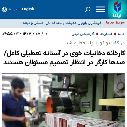
English
العربیه
تعویق آزمون ورودی دکترای تخصصی فرماندهی صحنه عملیات و دکترای تخصصی
جغرافیای نظامی دافوس آجا
خبرنگاران راویان حقیقت با دغدغه نان، مسکن و بیمه
سرخط خبرها :
آخرین وضعیت شیوع عفونت‌های تنفسی در کشور/ خوزستان و
۱۰ / ۰۷ / ۱۴۰۴ - ۰۹:۵۵:۰۳
کرمان بالاتر از آستانه هشدار
هیچ پرستاری بازداشت یا اخراج نشده است/ از رئیس جمهور خواستیم ورود کند
خانه
استان‌ها
آذربایجان غربی
ثبت‌نام بخش عمده دانش‌آموزان مدارس ایرانی امارات در کشور/ درباره محصلان
در گفت و گو با ایلنا مطرح شد؛
باقی‌مانده در دبی متناسب با شرایط جدید تصمیم‌گیری می‌شود
کارخانه دخانیات خوی در آستانه تعطیلی کامل/
صدها کارگر در انتظار تصمیم مسئولان هستند