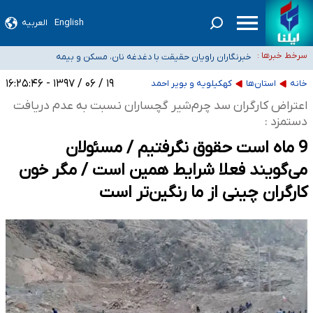
English
العربیه
تعویق آزمون ورودی دکترای تخصصی فرماندهی صحنه عملیات و دکترای تخصصی
جغرافیای نظامی دافوس آجا
خبرنگاران راویان حقیقت با دغدغه نان، مسکن و بیمه
سرخط خبرها :
آخرین وضعیت شیوع عفونت‌های تنفسی در کشور/ خوزستان و کرمان بالاتر از
۱۹ / ۰۶ / ۱۳۹۷ - ۱۶:۲۵:۴۶
خانه
استان‌ها
کهکیلویه و بویر احمد
آستانه هشدار
هیچ پرستاری بازداشت یا اخراج نشده است/ از رئیس جمهور خواستیم ورود کند
اعتراض کارگران سد چرم‌شیر گچساران نسبت به عدم دریافت
ثبت‌نام بخش عمده دانش‌آموزان مدارس ایرانی امارات در کشور/ درباره محصلان
دستمزد :
باقی‌مانده در دبی متناسب با شرایط جدید تصمیم‌گیری می‌شود
9 ماه است حقوق نگرفتیم / مسئولان
می‌گویند فعلا شرایط همین است / مگر خون
کارگران چینی ‌از ما رنگین‌تر است ‌